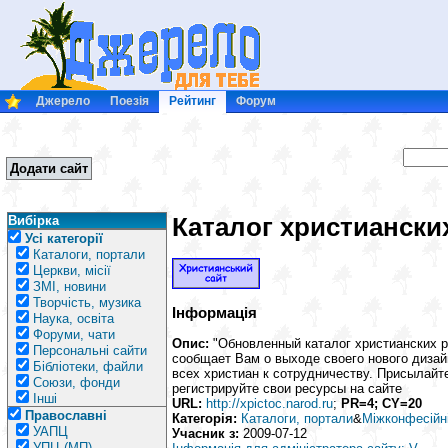
Джерело
Поезія
Рейтинг
Форум
Додати сайт
Каталог христиански
Вибірка
Усі категорії
Каталоги, портали
Церкви, місії
ЗМІ, новини
Творчість, музика
Інформація
Наука, освіта
Форуми, чати
Опис:
"Обновленный каталог христианских 
Персональні сайти
сообщает Вам о выходе своего нового дизай
Бібліотеки, файли
всех христиан к сотрудничеству. Присылайт
Союзи, фонди
регистрируйте свои ресурсы на сайте
Інші
URL:
http://xpictoc.narod.ru
;
PR=4; CY=20
Православні
Категорія:
Каталоги, портали
&
Міжконфесійн
УАПЦ
Учасник з:
2009-07-12
УПЦ (МП)