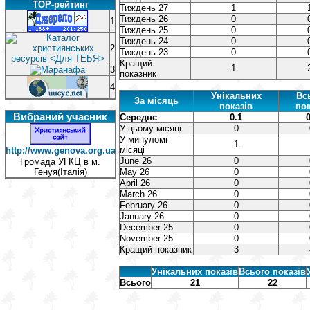
TOP-рейтинг
Тиждень 27
1
Тиждень 26
0
1
Тиждень 25
0
Тиждень 24
0
2
Тиждень 23
0
Кращий
1
3
показник
4
Унікальних
Вс
За місяць
показів
пок
Вибраний учасник
Середнє
0.1
0
У цьому місяці
0
У минуломі
1
місяці
http://www.genova.org.ua/
June 26
0
Громада УГКЦ в м.
Генуя(Італія)
May 26
0
April 26
0
March 26
0
February 26
0
January 26
0
December 25
0
November 25
0
Кращий показник
3
Унікальних показів
Всього показів
Всього
21
22