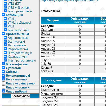
Інформація для адміністратора сайту: V
УПЦ (КП)
УПЦ у Діаспорі
Статистика
Інші православні
Католицькі
Унікальних
Всь
УГКЦ
За день
показів
пок
УГКЦ у Діаспорі
Середнє
0.0
0
РКЦ
Сьогодні
0
Інші католицькі
Вчора
0
Протестантські
August 06
0
Адвентистські
August 05
0
Баптистські
August 04
0
Лютеранські
August 03
0
Реформатські
August 02
0
П’ятидесятницькі
August 01
0
Харизматичні
July 31
0
Інші протестантські
July 30
0
Міжконфесійні
Кращий
Суспільні
1
показник
Світські
Нехристиянські
Унікальних
Всь
Не визначено
За тиждень
показів
пок
Лише українською
Середнє
0.1
0
Лише учасники
Цього тижня
0
Лише вибрані
Минулого тижня
0
Тиждень 30
0
Тиждень 29
0
Тиждень 28
0