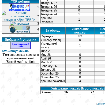
TOP-рейтинг
Тиждень 27
1
Тиждень 26
0
1
Тиждень 25
0
Тиждень 24
1
2
Кращий
1
показник
3
Унікальних
Вс
4
За місяць
показів
пок
Середнє
0.2
0
Вибраний учасник
У цьому місяці
0
У минуломі
1
місяці
http://bmyr.kiev.ua/
June 26
1
"Помісна церква християн
May 26
0
віри євангельської
April 26
0
"Божий мир", м. Київ
March 26
0
February 26
0
January 26
0
December 25
0
November 25
0
Кращий показник
4
Унікальних показів
Всього показів
Всього
26
27
|
Джерел