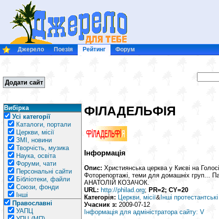
Джерело
Поезія
Рейтинг
Форум
Додати сайт
ФІЛАДЕЛЬФІЯ
Вибірка
Усі категорії
Каталоги, портали
Церкви, місії
ЗМІ, новини
Творчість, музика
Інформація
Наука, освіта
Форуми, чати
Опис:
Християнська церква у Києві на Голосії
Персональні сайти
Фоторепортажі, теми для домашніх груп... П
Бібліотеки, файли
АНАТОЛІЙ КОЗАЧОК.
Союзи, фонди
URL:
http://philad.org
;
PR=2; CY=20
Інші
Категорія:
Церкви, місії
&
Інші протестантські
Православні
Учасник з:
2009-07-12
УАПЦ
Інформація для адміністратора сайту: V
УПЦ (МП)