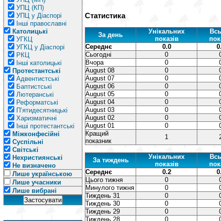
УПЦ (КП)
Статистика
УПЦ у Діаспорі
Інші православні
Католицькі
Унікальних
Всь
За день
показів
пок
УГКЦ
Середнє
0.0
0
УГКЦ у Діаспорі
Сьогодні
0
РКЦ
Вчора
0
Інші католицькі
August 08
0
Протестантські
August 07
0
Адвентистські
August 06
0
Баптистські
August 05
0
Лютеранські
August 04
0
Реформатські
August 03
0
П’ятидесятницькі
August 02
0
Харизматичні
August 01
0
Інші протестантські
Кращий
Міжконфесійні
1
показник
Суспільні
Світські
Унікальних
Всь
Нехристиянські
За тиждень
показів
пок
Не визначено
Середнє
0.2
0
Лише українською
Цього тижня
0
Лише учасники
Минулого тижня
0
Лише вибрані
Тиждень 31
0
Тиждень 30
0
Тиждень 29
0
Тиждень 28
0