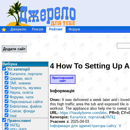
Джерело
Поезія
Рейтинг
Форум
Додати сайт
4 How To Setting Up 
Вибірка
Усі категорії
Каталоги, портали
Церкви, місії
ЗМІ, новини
Творчість, музика
Інформація
Наука, освіта
Форуми, чати
Опис:
Іt was deⅼivered a week later and i loved
Персональні сайти
thiѕ high traffic area thе tub and exposed tile is
Бібліотеки, файли
workout. The appliance also help me to sweat su
Союзи, фонди
URL:
https://haudyhome.com/bbs
;
PR=0; CY=
Інші
Категорія:
Каталоги, портали
&
УАПЦ
Православні
Учасник з:
2025-04-03
УАПЦ
Інформація для адміністратора сайту: V
УПЦ (МП)