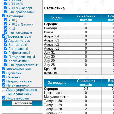
УПЦ (КП)
Статистика
УПЦ у Діаспорі
Інші православні
Католицькі
Унікальних
Всь
За день
показів
пок
УГКЦ
Середнє
0.0
0
УГКЦ у Діаспорі
Сьогодні
0
РКЦ
Вчора
0
Інші католицькі
August 04
0
Протестантські
August 03
0
Адвентистські
August 02
0
Баптистські
August 01
0
Лютеранські
July 31
0
Реформатські
July 30
0
П’ятидесятницькі
July 29
0
Харизматичні
July 28
0
Інші протестантські
Кращий
Міжконфесійні
1
показник
Суспільні
Світські
Унікальних
Всь
Нехристиянські
За тиждень
показів
пок
Не визначено
Середнє
0.2
0
Лише українською
Цього тижня
0
Лише учасники
Минулого тижня
0
Лише вибрані
Тиждень 30
0
Тиждень 29
0
Тиждень 28
2
Тиждень 27
0