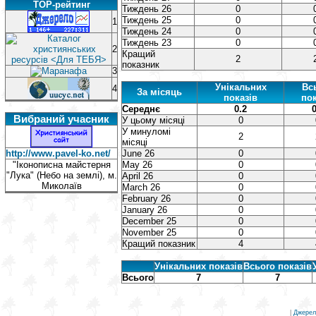
TOP-рейтинг
Тиждень 26
0
Тиждень 25
0
1
Тиждень 24
0
Тиждень 23
0
2
Кращий
2
показник
3
Унікальних
Вс
4
За місяць
показів
пок
Середнє
0.2
0
Вибраний учасник
У цьому місяці
0
У минуломі
2
місяці
http://www.pavel-ko.net/
June 26
0
"Іконописна майстерня
May 26
0
"Лука" (Небо на землі), м.
April 26
0
Миколаїв
March 26
0
February 26
0
January 26
0
December 25
0
November 25
0
Кращий показник
4
Унікальних показів
Всього показів
Всього
7
7
|
Джерел