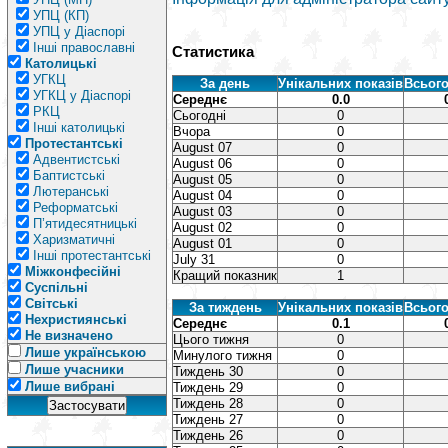
УПЦ (КП)
УПЦ у Діаспорі
Інші православні
Статистика
Католицькі
УГКЦ
За день
Унікальних показів
Всього
УГКЦ у Діаспорі
Середнє
0.0
РКЦ
Сьогодні
0
Інші католицькі
Вчора
0
Протестантські
August 07
0
Адвентистські
August 06
0
Баптистські
August 05
0
Лютеранські
August 04
0
Реформатські
August 03
0
П’ятидесятницькі
August 02
0
Харизматичні
August 01
0
Інші протестантські
July 31
0
Міжконфесійні
Кращий показник
1
Суспільні
Світські
За тиждень
Унікальних показів
Всього
Нехристиянські
Середнє
0.1
Не визначено
Цього тижня
0
Лише українською
Минулого тижня
0
Лише учасники
Тиждень 30
0
Лише вибрані
Тиждень 29
0
Тиждень 28
0
Тиждень 27
0
Тиждень 26
0