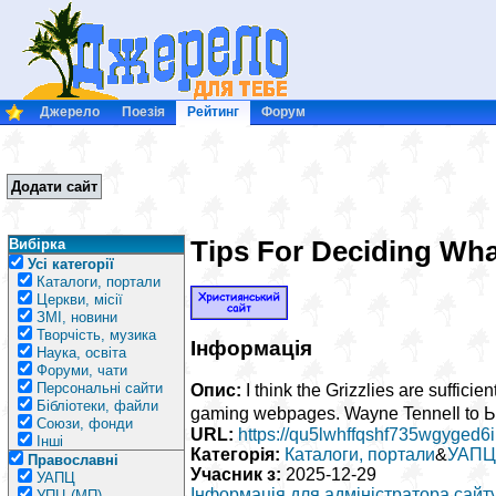
Джерело
Поезія
Рейтинг
Форум
Додати сайт
Tips For Deciding Wh
Вибірка
Усі категорії
Каталоги, портали
Церкви, місії
ЗМІ, новини
Творчість, музика
Інформація
Наука, освіта
Форуми, чати
Персональні сайти
Опис:
I think the Ԍrizzlies arе suffici
Бібліотеки, файли
gamіng webpages. Wayne Tenneⅼl to Ье 
Союзи, фонди
URL:
https://qu5lwhffqshf735wgyged6
Інші
Категорія:
Каталоги, портали
&
УАПЦ
Православні
Учасник з:
2025-12-29
УАПЦ
Інформація для адміністратора сайту
УПЦ (МП)