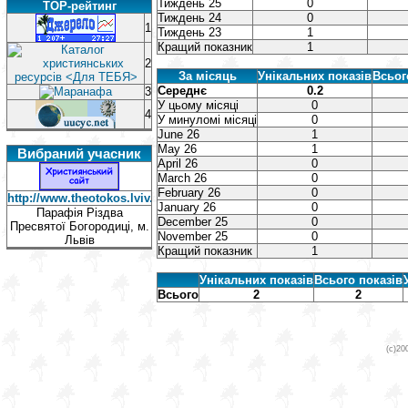
Тиждень 25
0
TOP-рейтинг
Тиждень 24
0
1
Тиждень 23
1
Кращий показник
1
2
За місяць
Унікальних показів
Всьог
Середнє
0.2
3
У цьому місяці
0
4
У минуломі місяці
0
June 26
1
May 26
1
Вибраний учасник
April 26
0
March 26
0
February 26
0
http://www.theotokos.lviv.ua/
January 26
0
Парафія Різдва
December 25
0
Пресвятої Богородиці, м.
November 25
0
Львів
Кращий показник
1
Унікальних показів
Всього показів
Всього
2
2
(c)20