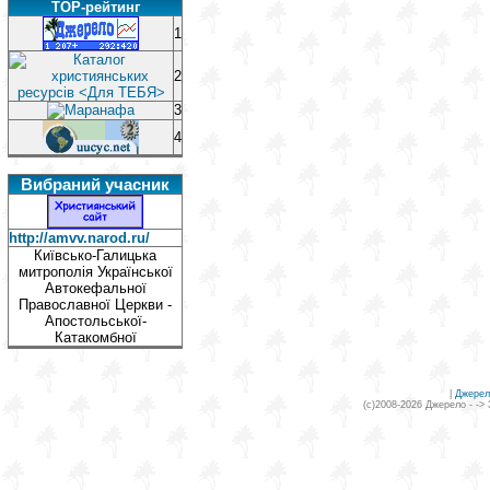
TOP-рейтинг
1
2
3
4
Вибраний учасник
http://amvv.narod.ru/
Київсько-Галицька
митрополія Української
Автокефальної
Православної Церкви -
Апостольської-
Катакомбної
|
Джерел
(c)2008-2026 Джерело - ->