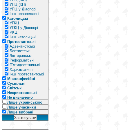
УПЦ (КП)
УПЦ у Діаспорі
Інші православні
Католицькі
УГКЦ
УГКЦ у Діаспорі
РКЦ
Інші католицькі
Протестантські
Адвентистські
Баптистські
Лютеранські
Реформатські
П’ятидесятницькі
Харизматичні
Інші протестантські
Міжконфесійні
Суспільні
Світські
Нехристиянські
Не визначено
Лише українською
Лише учасники
Лише вибрані