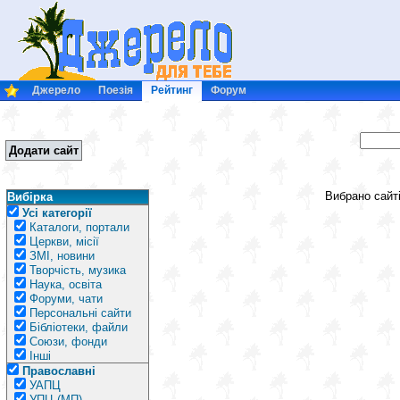
Джерело
Поезія
Рейтинг
Форум
Додати сайт
Вибрано сайтів: 
Вибірка
Усі категорії
Каталоги, портали
Церкви, місії
ЗМІ, новини
Творчість, музика
Наука, освіта
Форуми, чати
Персональні сайти
Бібліотеки, файли
Союзи, фонди
Інші
Православні
УАПЦ
УПЦ (МП)