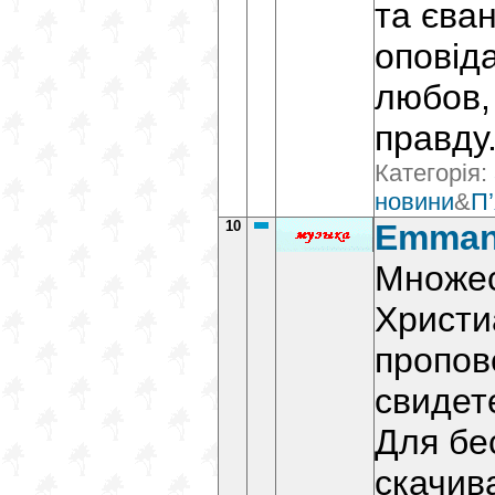
та єва
оповід
любов,
правду
Категорія:
новини
&
П’
10
Emman
Множе
Христи
пропов
свидет
Для бе
скачив