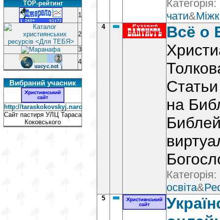
Категорія:
TOP-рейтинг
чати
&
Міжк
1
4
Всё о
2
Христи
3
4
Толков
Статьи
Вибраний учасник
на Биб
http://taraskokovskyj.narod.ru/private.html
Сайт пастиря УЛЦ Тараса
Библей
Коковського
виртуа
Богосл
Категорія:
освіта
&
Ре
5
Україн