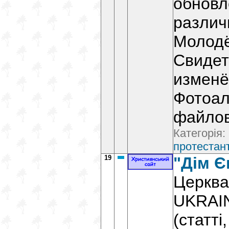
обновл
различ
Молодё
Свидет
изменё
Фотоал
файлов
Категорія:
протестант
19
"Дім Є
Церква 
UKRAIN
(статті