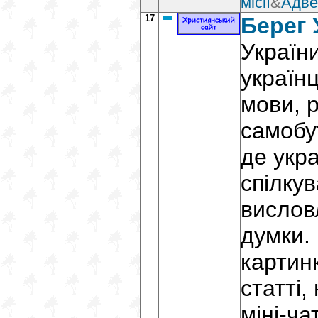
місії
&
Адве
17
Берег 
Україн
українц
мови, р
самобу
де укр
спілкув
вислов
думки. 
картин
статті,
міні-ча