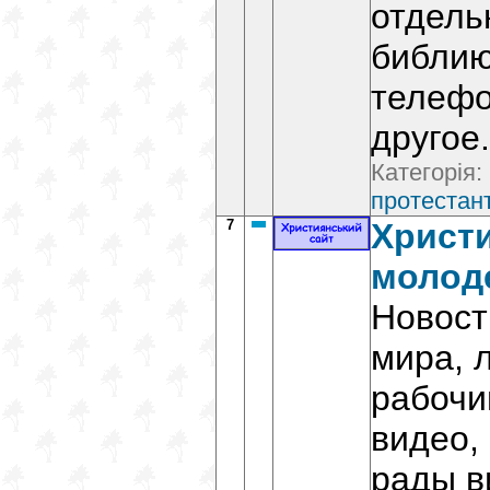
отдель
библию
телефо
другое.
Категорія:
протестант
7
Христ
молод
Новост
мира, 
рабочи
видео,
рады в