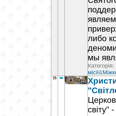
Святог
поддер
являем
привер
либо к
деноми
мы явл
Категорія:
місії
&
Міжк
15
Христ
"Світл
Церков
світу" 