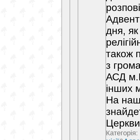
розпов
Адвент
дня, як
релігій
також 
з гром
АСД м.
інших м
На наш
знайде
Церкв
Категорія: