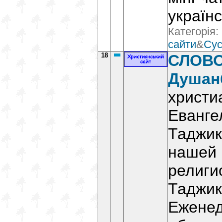
українсь
Категорія:
сайти
&
Сус
18
СЛОВ
Душан
христи
Еванге
Таджик
нашей 
религи
Таджик
Ежене