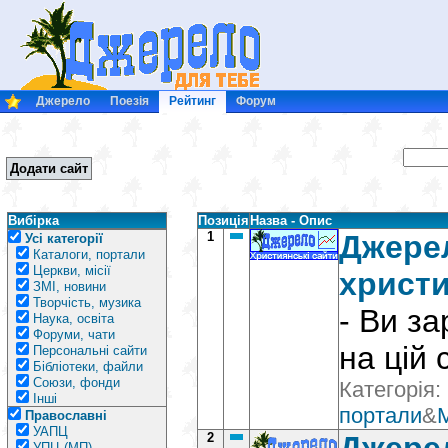
Джерело
Поезія
Рейтинг
Форум
Додати сайт
Вибірка
Позиція
Назва - Опис
1
Джерел
Усі категорії
Каталоги, портали
Церкви, місії
христи
ЗМІ, новини
Творчість, музика
- Ви з
Наука, освіта
Форуми, чати
на цій 
Персональні сайти
Бібліотеки, файли
Союзи, фонди
Категорія:
Інші
портали
&
Православні
УАПЦ
2
УПЦ (МП)