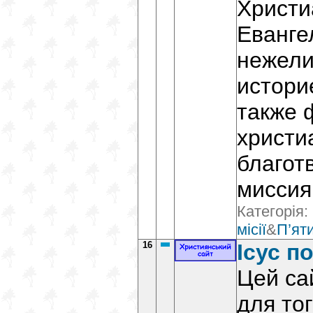
Христи
Еванге
нежели
истори
также 
христи
благот
миссия
Категорія:
місії
&
П’ят
16
Ісус п
Цей са
для то