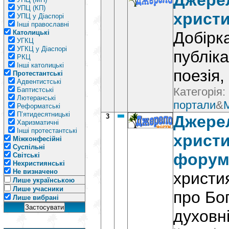
Джерел
УПЦ (КП)
христи
УПЦ у Діаспорі
Інші православні
Католицькі
Добірк
УГКЦ
УГКЦ у Діаспорі
публіка
РКЦ
Інші католицькі
поезія,
Протестантські
Адвентистські
Категорія:
Баптистські
Лютеранські
портали
&
Реформатські
П’ятидесятницькі
3
Джерел
Харизматичні
Інші протестантські
христ
Міжконфесійні
Суспільні
фору
Світські
Нехристиянські
Не визначено
христи
Лише українською
Лише учасники
про Бо
Лише вибрані
духовні