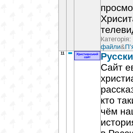
просмо
Хрисит
телеви
Категорія:
файли
&
П’
11
Русск
Сайт е
христи
расска
кто так
чём на
истори