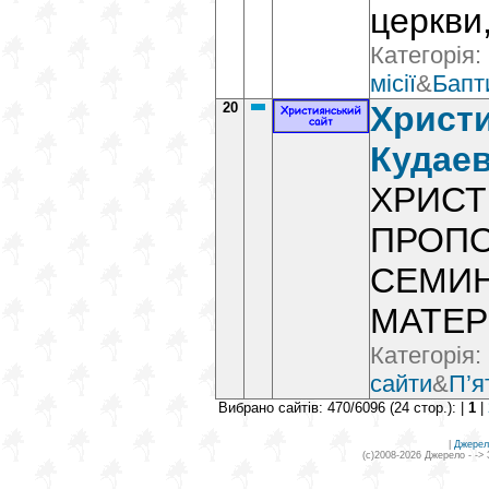
церкви
Категорія:
місії
&
Бапт
20
Христи
Кудае
ХРИСТ
ПРОПО
СЕМИН
МАТЕ
Категорія:
сайти
&
П’я
Вибрано сайтів: 470/6096 (24 стор.): |
1
|
|
Джерел
(c)2008-2026 Джерело - ->