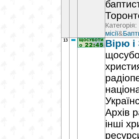
баптис
Торонт
Категорія:
місії
&
Бапт
13
Вірю і
щосубо
христи
радіопе
націон
Україн
Архів 
інші хр
ресурс