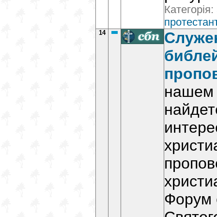
Категорія:
протестант
14
Служе
библе
пропо
нашем 
найдет
интере
христи
пропов
христи
Форум 