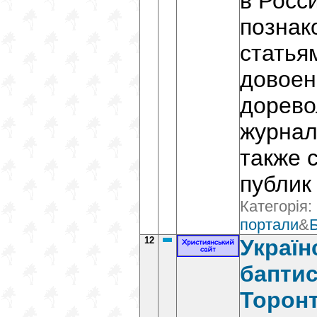
в Росс
познак
статья
довоен
дорев
журнал
также 
публик
Категорія:
портали
&
Б
12
Україн
баптис
Торон