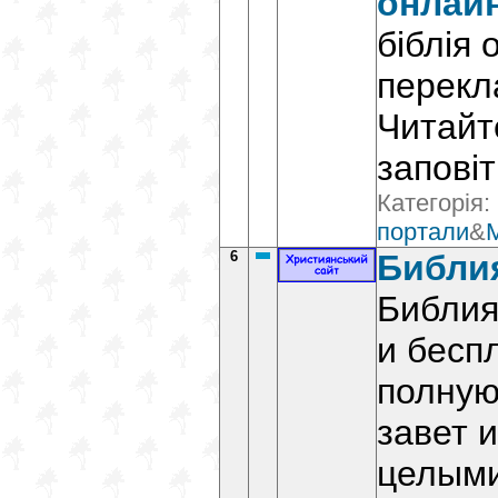
онлай
біблія 
перекл
Читайт
запові
Категорія:
портали
&
6
Библи
Библия 
и бесп
полную
завет 
целыми