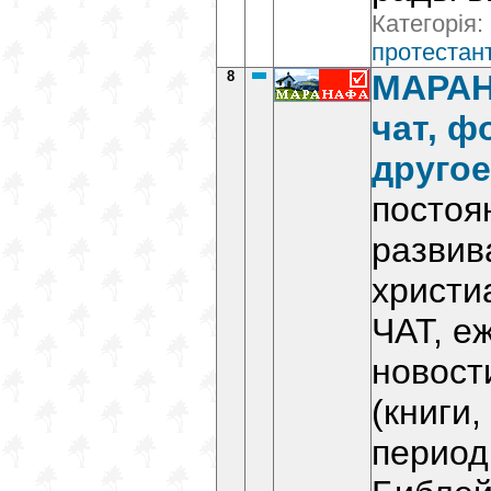
Категорія:
протестант
8
MАРАН
чат, ф
другое
постоя
развив
христи
ЧАТ, е
новост
(книги,
период