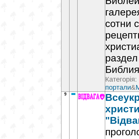
Библей
галере
сотни с
рецепт
христи
раздел
Библия
Категорія:
портали
&
9
Всеукр
христи
"Відва
прогол