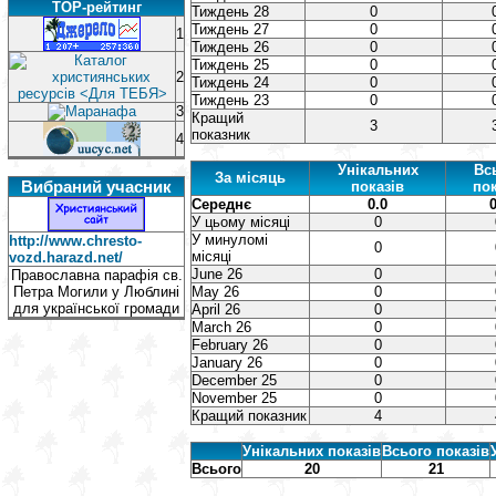
TOP-рейтинг
Тиждень 28
0
Тиждень 27
0
1
Тиждень 26
0
Тиждень 25
0
2
Тиждень 24
0
Тиждень 23
0
3
Кращий
3
показник
4
Унікальних
Вс
За місяць
Вибраний учасник
показів
пок
Середнє
0.0
0
У цьому місяці
0
У минуломі
http://www.chresto-
0
місяці
vozd.harazd.net/
June 26
0
Православна парафія св.
Петра Могили у Люблині
May 26
0
для української громади
April 26
0
March 26
0
February 26
0
January 26
0
December 25
0
November 25
0
Кращий показник
4
Унікальних показів
Всього показів
Всього
20
21