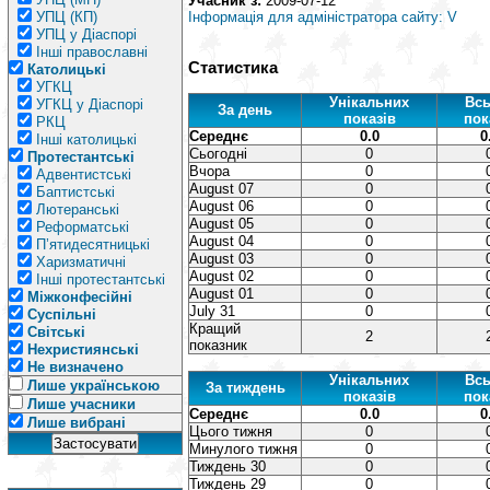
Учасник з:
2009-07-12
УПЦ (КП)
Інформація для адміністратора сайту: V
УПЦ у Діаспорі
Інші православні
Статистика
Католицькі
УГКЦ
Унікальних
Всь
УГКЦ у Діаспорі
За день
показів
пок
РКЦ
Середнє
0.0
0
Інші католицькі
Сьогодні
0
Протестантські
Вчора
0
Адвентистські
August 07
0
Баптистські
August 06
0
Лютеранські
August 05
0
Реформатські
August 04
0
П’ятидесятницькі
August 03
0
Харизматичні
August 02
0
Інші протестантські
August 01
0
Міжконфесійні
July 31
0
Суспільні
Кращий
Світські
2
показник
Нехристиянські
Не визначено
Унікальних
Всь
Лише українською
За тиждень
показів
пок
Лише учасники
Середнє
0.0
0
Лише вибрані
Цього тижня
0
Минулого тижня
0
Тиждень 30
0
Тиждень 29
0