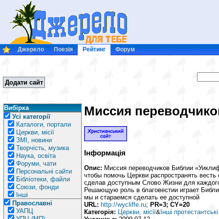
Джерело
Поезія
Рейтинг
Форум
Додати сайт
Миссия переводчико
Вибірка
Усі категорії
Каталоги, портали
Церкви, місії
ЗМІ, новини
Творчість, музика
Інформація
Наука, освіта
Форуми, чати
Опис:
Миссия переводчиков Библии «Уиклиф
Персональні сайти
чтобы помочь Церкви распространять весть 
Бібліотеки, файли
сделав доступным Слово Жизни для каждого
Союзи, фонди
Решающую роль в благовестии играет Библ
Інші
мы и стараемся сделать ее доступной
Православні
URL:
http://wycliffe.ru
;
PR=3; CY=20
УАПЦ
Категорія:
Церкви, місії
&
Інші протестантські
УПЦ (МП)