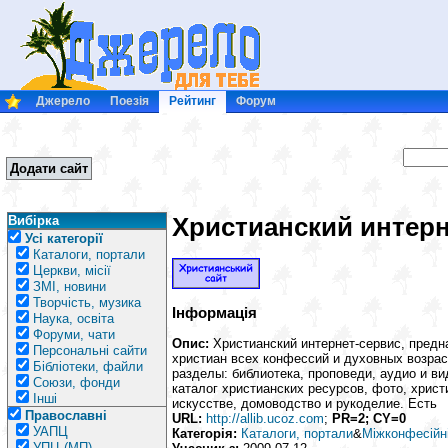
Джерело
Поезія
Рейтинг
Форум
Додати сайт
Христианский интерне
Вибірка
Усі категорії
Каталоги, портали
Церкви, місії
ЗМІ, новини
Творчість, музика
Інформація
Наука, освіта
Форуми, чати
Опис:
Христианский интернет-сервис, предн
Персональні сайти
христиан всех конфессий и духовных возра
Бібліотеки, файли
разделы: библиотека, проповеди, аудио и в
Союзи, фонди
каталог христианских ресурсов, фото, христ
Інші
искусстве, домоводство и рукоделие. Есть
Православні
URL:
http://allib.ucoz.com
;
PR=2; CY=0
УАПЦ
Категорія:
Каталоги, портали
&
Міжконфесійн
УПЦ (МП)