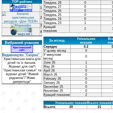
TOP-рейтинг
Тиждень 28
0
Тиждень 27
0
1
Тиждень 26
0
Тиждень 25
0
2
Тиждень 24
0
Тиждень 23
1
3
Кращий
2
показник
4
Унікальних
Вс
За місяць
Вибраний учасник
показів
пок
Середнє
0.2
0
У цьому місяці
0
У минуломі
Видавництво "Смірна"
0
місяці
Християнська книга для
June 26
1
дітей та їх батьків.
Журнал для сім*ї
May 26
1
"Христианская семья" та
April 26
0
журнал дітей "Живой
March 26
0
родничок"/"Живе
February 26
0
джерельце"
January 26
0
December 25
0
November 25
0
Кращий показник
2
Унікальних показів
Всього показів
Всього
20
21