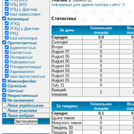
Учасник з:
2009-07-12
УПЦ (КП)
Інформація для адміністратора сайту: V
УПЦ у Діаспорі
Інші православні
Статистика
Католицькі
УГКЦ
Унікальних
Всь
УГКЦ у Діаспорі
За день
показів
пок
РКЦ
Середнє
0.0
0
Інші католицькі
Сьогодні
0
Протестантські
Вчора
0
Адвентистські
August 07
0
Баптистські
August 06
0
Лютеранські
August 05
0
Реформатські
August 04
0
П’ятидесятницькі
August 03
0
Харизматичні
August 02
0
Інші протестантські
August 01
0
Міжконфесійні
July 31
0
Суспільні
Кращий
Світські
1
показник
Нехристиянські
Не визначено
Унікальних
Всь
Лише українською
За тиждень
показів
пок
Лише учасники
Середнє
0.1
0
Лише вибрані
Цього тижня
0
Минулого тижня
0
Тиждень 30
0
Тиждень 29
0