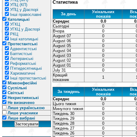
Статистика
УПЦ (КП)
УПЦ у Діаспорі
Унікальних
Всь
За день
Інші православні
показів
пок
Католицькі
Середнє
0.0
0
УГКЦ
Сьогодні
0
УГКЦ у Діаспорі
Вчора
0
РКЦ
August 07
0
Інші католицькі
August 06
0
Протестантські
August 05
0
Адвентистські
August 04
0
Баптистські
August 03
0
Лютеранські
August 02
0
Реформатські
August 01
0
П’ятидесятницькі
July 31
0
Харизматичні
Кращий
1
Інші протестантські
показник
Міжконфесійні
Суспільні
Унікальних
Всь
За тиждень
Світські
показів
пок
Нехристиянські
Середнє
0.0
0
Не визначено
Цього тижня
0
Лише українською
Минулого тижня
0
Лише учасники
Тиждень 30
0
Лише вибрані
Тиждень 29
0
Тиждень 28
0
Тиждень 27
0
Тиждень 26
0