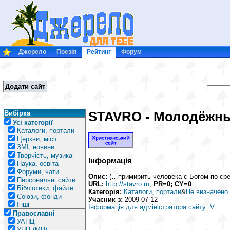
Джерело
Поезія
Рейтинг
Форум
Додати сайт
STAVRO - Молодёжны
Вибірка
Усі категорії
Каталоги, портали
Церкви, місії
ЗМІ, новини
Творчість, музика
Інформація
Наука, освіта
Форуми, чати
Опис:
(…примирить человека с Богом по ср
Персональні сайти
URL:
http://stavro.ru
;
PR=0; CY=0
Бібліотеки, файли
Категорія:
Каталоги, портали
&
Не визначено
Союзи, фонди
Учасник з:
2009-07-12
Інші
Інформація для адміністратора сайту: V
Православні
УАПЦ
УПЦ (МП)