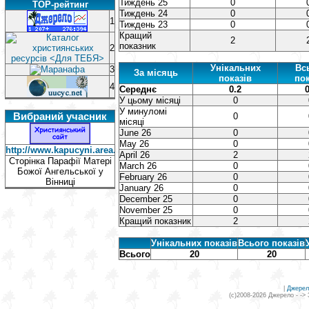
Тиждень 25
0
TOP-рейтинг
Тиждень 24
0
1
Тиждень 23
0
Кращий
2
показник
2
Унікальних
Вс
3
За місяць
показів
пок
4
Середнє
0.2
0
У цьому місяці
0
У минуломі
Вибраний учасник
0
місяці
June 26
0
May 26
0
http://www.kapucyni.area.co.il/
April 26
2
Сторінка Парафії Матері
March 26
0
Божої Ангельської у
February 26
0
Вінниці
January 26
0
December 25
0
November 25
0
Кращий показник
2
Унікальних показів
Всього показів
Всього
20
20
|
Джерел
(c)2008-2026 Джерело - ->