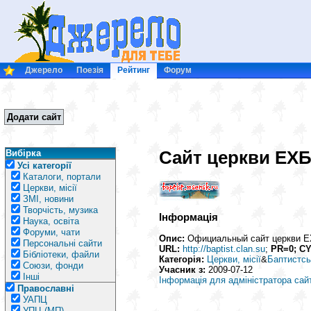
Джерело
Поезія
Рейтинг
Форум
Додати сайт
Сайт церкви ЕХБ
Вибірка
Усі категорії
Каталоги, портали
Церкви, місії
ЗМІ, новини
Творчість, музика
Інформація
Наука, освіта
Форуми, чати
Опис:
Официальный сайт церкви ЕХ
Персональні сайти
URL:
http://baptist.clan.su
;
PR=0; C
Бібліотеки, файли
Категорія:
Церкви, місії
&
Баптистсь
Союзи, фонди
Учасник з:
2009-07-12
Інші
Інформація для адміністратора сай
Православні
УАПЦ
УПЦ (МП)