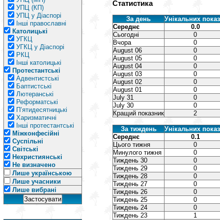
Статистика
УПЦ (КП)
УПЦ у Діаспорі
За день
Унікальних показ
Інші православні
Середнє
0.0
Католицькі
Сьогодні
0
УГКЦ
Вчора
0
УГКЦ у Діаспорі
August 06
0
РКЦ
August 05
0
Інші католицькі
August 04
0
Протестантські
August 03
0
Адвентистські
August 02
0
Баптистські
August 01
0
Лютеранські
July 31
0
Реформатські
July 30
0
П’ятидесятницькі
Кращий показник
2
Харизматичні
Інші протестантські
За тиждень
Унікальних показ
Міжконфесійні
Середнє
0.1
Суспільні
Цього тижня
0
Світські
Минулого тижня
0
Нехристиянські
Тиждень 30
0
Не визначено
Тиждень 29
0
Лише українською
Тиждень 28
0
Лише учасники
Тиждень 27
0
Лише вибрані
Тиждень 26
0
Тиждень 25
0
Тиждень 24
0
Тиждень 23
1