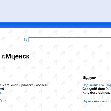
 г.Мценск
Відгуки
Б г.Мценск Орловской области
Подивитися усі від
Y=0
Середній бал:
0 / 
кі
Кількість оцінок:
ту: V
Оцініть цей сайт