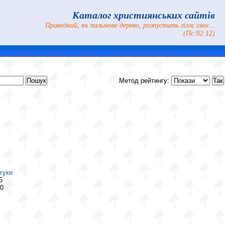
Каталог християнських сайтів
Праведний, як пальмове дерево, розпустить гіллє своє...
(Пс.92:12)
Метод рейтингу:
гуки
5
0