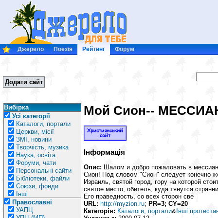
Джерело
Поезія
Рейтинг
Форум
Додати сайт
Мой Сион-- МЕССИ
Вибірка
Усі категорії
Каталоги, портали
Церкви, місії
ЗМІ, новини
Творчість, музика
Інформація
Наука, освіта
Форуми, чати
Опис:
Шалом и добро пожаловать в мессиан
Персональні сайти
Сион! Под словом "Сион" следует конечно ж
Бібліотеки, файли
Израиль, святой город, гору на которой сто
Союзи, фонди
святое место, обитель, куда тянутся странн
Інші
Его праведность, со всех сторон све
Православні
URL:
http://myzion.ru
;
PR=3; CY=20
УАПЦ
Категорія:
Каталоги, портали
&
Інші протеста
УПЦ (МП)