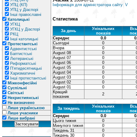
Учасник з:
2009-07-12
УПЦ (КП)
Інформація для адміністратора сайту: V
УПЦ у Діаспорі
Інші православні
Статистика
Католицькі
УГКЦ
Унікальних
Всь
УГКЦ у Діаспорі
За день
показів
пок
РКЦ
Середнє
0.0
0
Інші католицькі
Сьогодні
0
Протестантські
Вчора
0
Адвентистські
August 08
0
Баптистські
August 07
0
Лютеранські
August 06
0
Реформатські
August 05
0
П’ятидесятницькі
August 04
0
Харизматичні
August 03
0
Інші протестантські
August 02
0
Міжконфесійні
August 01
0
Суспільні
Кращий
Світські
2
показник
Нехристиянські
Не визначено
Унікальних
Всь
Лише українською
За тиждень
показів
пок
Лише учасники
Середнє
0.0
0
Лише вибрані
Цього тижня
0
Минулого тижня
0
Тиждень 31
0
Тиждень 30
0