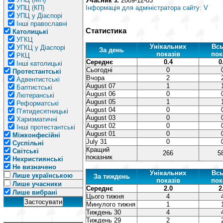
Учасник з:
2009-12-03
УПЦ (КП)
Інформація для адміністратора сайту: V
УПЦ у Діаспорі
Інші православні
Статистика
Католицькі
УГКЦ
Унікальних
Всь
УГКЦ у Діаспорі
За день
показів
пок
РКЦ
Середнє
0.4
0
Інші католицькі
Сьогодні
0
Протестантські
Вчора
2
Адвентистські
August 07
1
Баптистські
August 06
0
Лютеранські
August 05
1
Реформатські
August 04
0
П’ятидесятницькі
August 03
0
Харизматичні
August 02
0
Інші протестантські
August 01
0
Міжконфесійні
July 31
0
Суспільні
Кращий
Світські
266
5
показник
Нехристиянські
Не визначено
Унікальних
Всь
Лише українською
За тиждень
показів
пок
Лише учасники
Середнє
2.0
2
Лише вибрані
Цього тижня
4
Минулого тижня
1
Тиждень 30
4
Тиждень 29
2