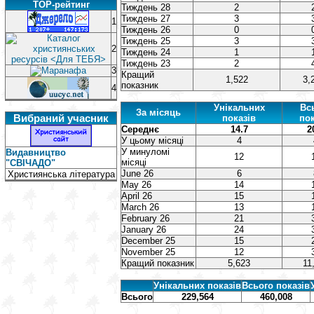
TOP-рейтинг
Тиждень 28
2
Тиждень 27
3
1
Тиждень 26
0
Тиждень 25
3
2
Тиждень 24
1
Тиждень 23
2
3
Кращий
1,522
3,
показник
4
Унікальних
Вс
За місяць
Вибраний учасник
показів
пок
Середнє
14.7
2
У цьому місяці
4
У минуломі
Видавництво
12
місяці
"СВІЧАДО"
June 26
6
Християнська література
May 26
14
April 26
15
March 26
13
February 26
21
January 26
24
December 25
15
November 25
12
Кращий показник
5,623
11
Унікальних показів
Всього показів
Всього
229,564
460,008