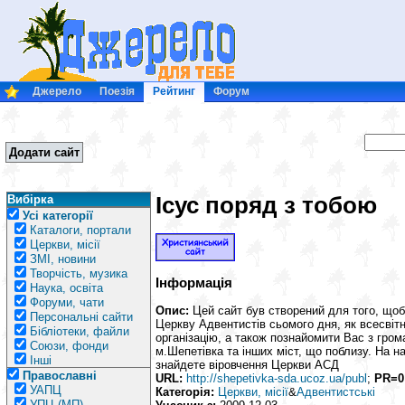
Джерело
Поезія
Рейтинг
Форум
Додати сайт
Ісус поряд з тобою
Вибірка
Усі категорії
Каталоги, портали
Церкви, місії
ЗМІ, новини
Творчість, музика
Інформація
Наука, освіта
Форуми, чати
Опис:
Цей сайт був створений для того, щоб
Персональні сайти
Церкву Адвентистів сьомого дня, як всесвітн
Бібліотеки, файли
організацію, а також познайомити Вас з гр
Союзи, фонди
м.Шепетівка та інших міст, що поблизу. На н
Інші
знайдете віровчення Церкви АСД
Православні
URL:
http://shepetivka-sda.ucoz.ua/publ
;
PR=0
УАПЦ
Категорія:
Церкви, місії
&
Адвентистські
УПЦ (МП)