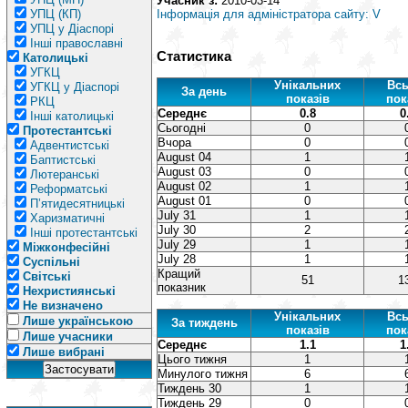
Учасник з:
2010-03-14
УПЦ (КП)
Інформація для адміністратора сайту: V
УПЦ у Діаспорі
Інші православні
Статистика
Католицькі
УГКЦ
Унікальних
Всь
УГКЦ у Діаспорі
За день
показів
пок
РКЦ
Середнє
0.8
0
Інші католицькі
Сьогодні
0
Протестантські
Вчора
0
Адвентистські
August 04
1
Баптистські
August 03
0
Лютеранські
August 02
1
Реформатські
August 01
0
П’ятидесятницькі
July 31
1
Харизматичні
July 30
2
Інші протестантські
July 29
1
Міжконфесійні
July 28
1
Суспільні
Кращий
Світські
51
1
показник
Нехристиянські
Не визначено
Унікальних
Всь
Лише українською
За тиждень
показів
пок
Лише учасники
Середнє
1.1
1
Лише вибрані
Цього тижня
1
Минулого тижня
6
Тиждень 30
1
Тиждень 29
0