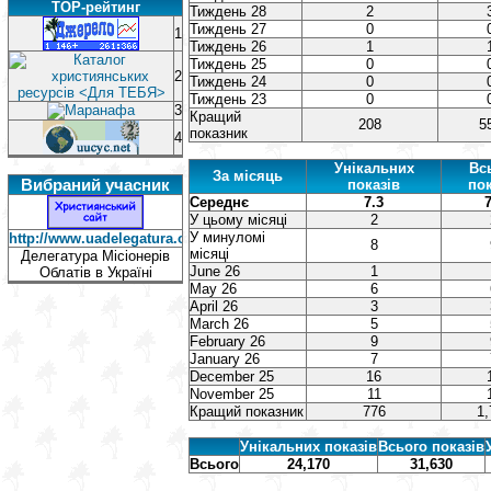
TOP-рейтинг
Тиждень 28
2
Тиждень 27
0
1
Тиждень 26
1
Тиждень 25
0
2
Тиждень 24
0
Тиждень 23
0
3
Кращий
208
5
показник
4
Унікальних
Вс
За місяць
Вибраний учасник
показів
пок
Середнє
7.3
7
У цьому місяці
2
У минуломі
http://www.uadelegatura.oblaci.pl/
8
місяці
Делегатура Місіонерів
June 26
1
Облатів в Україні
May 26
6
April 26
3
March 26
5
February 26
9
January 26
7
December 25
16
November 25
11
Кращий показник
776
1,
Унікальних показів
Всього показів
Всього
24,170
31,630