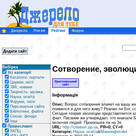
Джерело
Поезія
Рейтинг
Форум
Додати сайт
Сотворение, эволюц
Вибірка
Усі категорії
Каталоги, портали
Церкви, місії
ЗМІ, новини
Творчість, музика
Інформація
Наука, освіта
Форуми, чати
Опис:
Вопрос сотворения влияет на вашу жи
Персональні сайти
появился и для чего живу? Реален ли Бог, 
Бібліотеки, файли
Сегодня теория эволюции представляется ка
Союзи, фонди
факт. Писание же утверждает, что вначале Б
Інші
включая людей. Произошла ли на Зе
Православні
URL:
http://creation.pp.ua
;
PR=0; CY=0
УАПЦ
Категорія:
Наука, освіта
&
Міжконфесійні
УПЦ (МП)