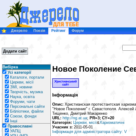
Джерело
Поезія
Рейтинг
Форум
Додати сайт
Новое Поколение Се
Вибірка
Усі категорії
Каталоги, портали
Церкви, місії
ЗМІ, новини
Творчість, музика
Інформація
Наука, освіта
Форуми, чати
Опис:
Христианская протестантская харизма
Персональні сайти
"Новое Поколение" г. Севастополя. Алексей
Бібліотеки, файли
Тищенко, Дмитрий Макаренко
Союзи, фонди
URL:
http://ng.at.ua
;
PR=3; CY=20
Інші
Категорія:
Церкви, місії
&
Харизматичні
Православні
Учасник з:
2011-05-01
УАПЦ
Інформація для адміністратора сайту: V
УПЦ (МП)