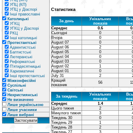
УПЦ (КП)
Статистика
УПЦ у Діаспорі
Інші православні
Католицькі
Унікальних
Всь
За день
показів
пок
УГКЦ
Середнє
0.6
0
УГКЦ у Діаспорі
Сьогодні
0
РКЦ
Вчора
0
Інші католицькі
August 07
0
Протестантські
August 06
2
Адвентистські
August 05
0
Баптистські
August 04
0
Лютеранські
August 03
0
Реформатські
August 02
1
П’ятидесятницькі
August 01
0
Харизматичні
July 31
2
Інші протестантські
Кращий
Міжконфесійні
56
1
показник
Суспільні
Світські
Унікальних
Всь
Нехристиянські
За тиждень
показів
пок
Не визначено
Середнє
1.4
1
Лише українською
Цього тижня
2
Лише учасники
Минулого тижня
3
Лише вибрані
Тиждень 30
0
Тиждень 29
1
Тиждень 28
2
Тиждень 27
3