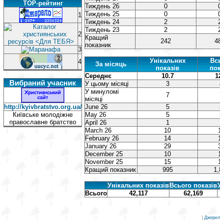
TOP-рейтинг
Тиждень 26
0
Тиждень 25
0
1
Тиждень 24
2
Тиждень 23
2
2
Кращий
242
4
показник
3
Унікальних
Вс
4
За місяць
показів
пок
Середнє
10.7
1
Вибраний учасник
У цьому місяці
3
У минуломі
7
місяці
http://kyivbratstvo.org.ua/
June 26
5
Київське молодіжне
May 26
5
православне братство
April 26
1
March 26
10
February 26
14
January 26
29
December 25
10
November 25
15
Кращий показник
995
1,
Унікальних показів
Всього показів
Всього
42,117
62,169
|
Джерел