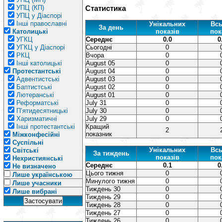
УПЦ (КП)
Статистика
УПЦ у Діаспорі
Інші православні
Унікальних
Всь
За день
Католицькі
показів
пок
УГКЦ
Середнє
0.0
0
УГКЦ у Діаспорі
Сьогодні
0
РКЦ
Вчора
0
Інші католицькі
August 05
0
Протестантські
August 04
0
Адвентистські
August 03
0
Баптистські
August 02
0
Лютеранські
August 01
0
Реформатські
July 31
0
П’ятидесятницькі
July 30
0
Харизматичні
July 29
0
Інші протестантські
Кращий
2
показник
Міжконфесійні
Суспільні
Унікальних
Всь
Світські
За тиждень
показів
пок
Нехристиянські
Середнє
0.1
0
Не визначено
Цього тижня
0
Лише українською
Минулого тижня
0
Лише учасники
Тиждень 30
0
Лише вибрані
Тиждень 29
0
Тиждень 28
0
Тиждень 27
0
Тиждень 26
0