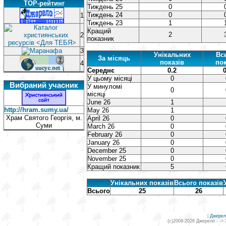
TOP-рейтинг
Тиждень 25
0
Тиждень 24
0
1
Тиждень 23
1
Кращий
2
2
показник
3
Унікальних
Вс
За місяць
показів
пок
4
Середнє
0.2
0
У цьому місяці
0
Вибраний учасник
У минуломі
0
місяці
June 26
1
http://hram.sumy.ua/
May 26
1
Храм Святого Георгія, м.
April 26
0
Суми
March 26
0
February 26
0
January 26
0
December 25
0
November 25
0
Кращий показник
5
Унікальних показів
Всього показів
Всього
25
26
|
Джерел
(c)2008-2026 Джерело - ->