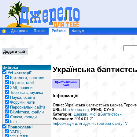
Джерело
Поезія
Рейтинг
Форум
Додати сайт
Українська баптистс
Вибірка
Усі категорії
Каталоги, портали
Церкви, місії
ЗМІ, новини
Творчість, музика
Інформація
Наука, освіта
Форуми, чати
Опис:
Українська баптистська церква Торонт
Персональні сайти
URL:
http://uebc.org
;
PR=0; CY=0
Бібліотеки, файли
Категорія:
Церкви, місії
&
Баптистські
Союзи, фонди
Учасник з:
2014-01-21
Інші
Інформація для адміністратора сайту: V
Православні
УАПЦ
УПЦ (МП)