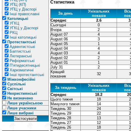
Статистика
УПЦ (КП)
УПЦ у Діаспорі
Унікальних
Всь
За день
Інші православні
показів
пок
Католицькі
Середнє
2.6
3
УГКЦ
Сьогодні
0
УГКЦ у Діаспорі
Вчора
2
РКЦ
August 07
4
Інші католицькі
August 06
3
Протестантські
August 05
1
Адвентистські
August 04
4
Баптистські
August 03
4
Лютеранські
August 02
2
Реформатські
August 01
1
П’ятидесятницькі
July 31
2
Харизматичні
Кращий
32
3
Інші протестантські
показник
Міжконфесійні
Суспільні
Унікальних
Всь
За тиждень
Світські
показів
пок
Нехристиянські
Середнє
18.2
20
Не визначено
Цього тижня
18
2
Лише українською
Минулого тижня
14
1
Лише учасники
Тиждень 30
24
3
Лише вибрані
Тиждень 29
22
2
Тиждень 28
13
1
Тиждень 27
12
1
Тиждень 26
18
2