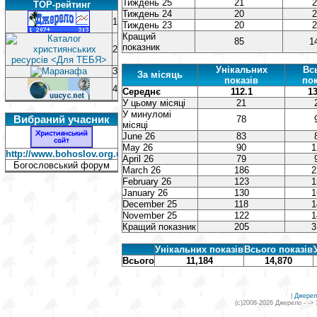
Тиждень 25
21
2
TOP-рейтинг
Тиждень 24
20
2
1
Тиждень 23
20
2
Кращий
85
1
показник
2
Унікальних
Вс
3
За місяць
показів
пок
4
Середнє
112.1
13
У цьому місяці
21
У минуломі
Вибраний учасник
78
місяці
June 26
83
May 26
90
1
http://www.bohoslov.org.ua/
April 26
79
Богословський форум
March 26
186
2
February 26
123
1
January 26
130
1
December 25
118
1
November 25
122
1
Кращий показник
205
3
Унікальних показів
Всього показів
Всього
11,184
14,870
|
Джерел
(c)2008-2026 Джерело - ->