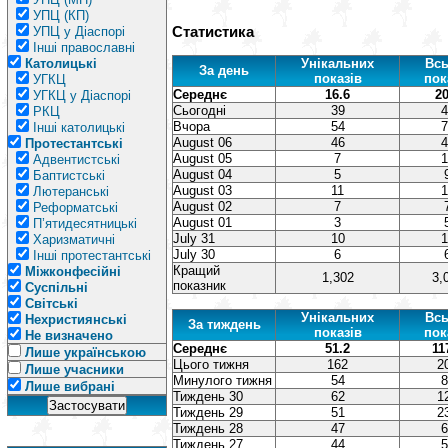
УПЦ (КП)
Статистика
УПЦ у Діаспорі
Інші православні
Католицькі
Унікальних
Всь
За день
показів
пок
УГКЦ
Середнє
16.6
20
УГКЦ у Діаспорі
Сьогодні
39
4
РКЦ
Вчора
54
7
Інші католицькі
August 06
46
4
Протестантські
August 05
7
1
Адвентистські
August 04
5
Баптистські
August 03
11
1
Лютеранські
August 02
7
Реформатські
August 01
3
П’ятидесятницькі
July 31
10
1
Харизматичні
July 30
6
Інші протестантські
Кращий
Міжконфесійні
1,302
3,
показник
Суспільні
Світські
Унікальних
Всь
Нехристиянські
За тиждень
показів
пок
Не визначено
Середнє
51.2
11
Лише українською
Цього тижня
162
2
Лише учасники
Минулого тижня
54
8
Лише вибрані
Тиждень 30
62
1
Тиждень 29
51
2
Тиждень 28
47
6
Тиждень 27
44
5