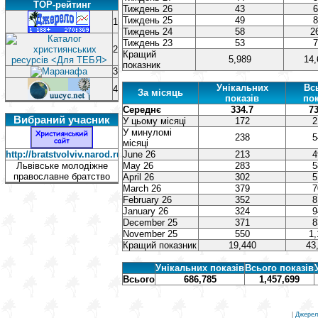
TOP-рейтинг
Тиждень 26
43
6
Тиждень 25
49
8
1
Тиждень 24
58
2
Тиждень 23
53
7
2
Кращий
5,989
14,
показник
3
Унікальних
Вс
4
За місяць
показів
пок
Середнє
334.7
73
Вибраний учасник
У цьому місяці
172
2
У минуломі
238
5
місяці
http://bratstvolviv.narod.ru/
June 26
213
4
Львівське молодіжне
May 26
283
5
православне братство
April 26
302
5
March 26
379
7
February 26
352
8
January 26
324
9
December 25
371
8
November 25
550
1,
Кращий показник
19,440
43
Унікальних показів
Всього показів
Всього
686,785
1,457,699
|
Джерел