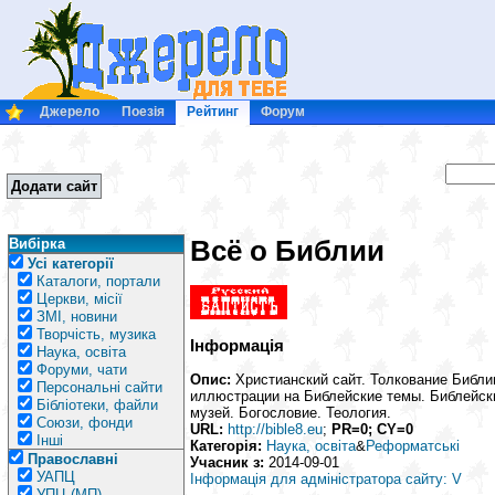
Джерело
Поезія
Рейтинг
Форум
Додати сайт
Всё о Библии
Вибірка
Усі категорії
Каталоги, портали
Церкви, місії
ЗМІ, новини
Творчість, музика
Інформація
Наука, освіта
Форуми, чати
Опис:
Христианский сайт. Толкование Библии
Персональні сайти
иллюстрации на Библейские темы. Библейск
Бібліотеки, файли
музей. Богословие. Теология.
Союзи, фонди
URL:
http://bible8.eu
;
PR=0; CY=0
Інші
Категорія:
Наука, освіта
&
Реформатські
Православні
Учасник з:
2014-09-01
УАПЦ
Інформація для адміністратора сайту: V
УПЦ (МП)