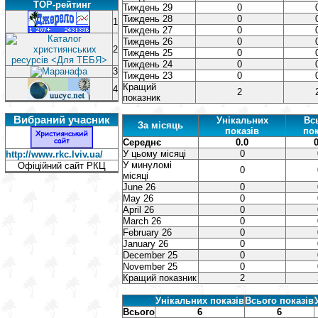
TOP-рейтинг
Тиждень 29
0
Тиждень 28
0
1
Тиждень 27
0
Тиждень 26
0
2
Тиждень 25
0
Тиждень 24
0
3
Тиждень 23
0
Кращий
4
2
показник
Вибраний учасник
Унікальних
Вс
За місяць
показів
пок
Середнє
0.0
0
У цьому місяці
0
http://www.rkc.lviv.ua/
У минуломі
Офіційний сайт РКЦ
0
місяці
June 26
0
May 26
0
April 26
0
March 26
0
February 26
0
January 26
0
December 25
0
November 25
0
Кращий показник
2
Унікальних показів
Всього показів
Всього
6
6