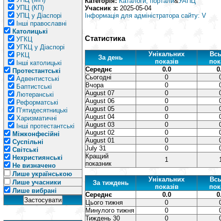
Категорія:
Каталоги, портали
&
УАПЦ
УПЦ (КП)
Учасник з:
2025-05-04
УПЦ у Діаспорі
Інформація для адміністратора сайту: V
Інші православні
Католицькі
Статистика
УГКЦ
УГКЦ у Діаспорі
Унікальних
Всь
РКЦ
За день
показів
пок
Інші католицькі
Середнє
0.0
0
Протестантські
Сьогодні
0
Адвентистські
Вчора
0
Баптистські
August 07
0
Лютеранські
August 06
0
Реформатські
August 05
0
П’ятидесятницькі
August 04
0
Харизматичні
August 03
0
Інші протестантські
August 02
0
Міжконфесійні
August 01
0
Суспільні
July 31
0
Світські
Кращий
Нехристиянські
1
показник
Не визначено
Лише українською
Унікальних
Всь
Лише учасники
За тиждень
показів
пок
Лише вибрані
Середнє
0.0
0
Цього тижня
0
Минулого тижня
0
Тиждень 30
0