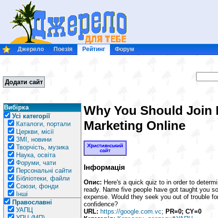
Джерело
Поезія
Рейтинг
Форум
Додати сайт
Why You Should Join
Вибірка
Усі категорії
Marketing Online
Каталоги, портали
Церкви, місії
ЗМІ, новини
Творчість, музика
Наука, освіта
Форуми, чати
Інформація
Персональні сайти
Бібліотеки, файли
Опис:
Here's a quick quiz to in order to determ
Союзи, фонди
ready. Name five people have got taught you so
Інші
expense. Would they seek you out of trouble fo
Православні
confidence?
УАПЦ
URL:
https://google.com.vc
;
PR=0; CY=0
УПЦ (МП)