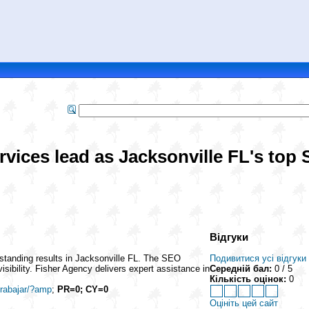
vices lead as Jacksonville FL's top
Відгуки
tanding results in Jacksonville FL. The SEO
Подивитися усі відгуки
isibility. Fisher Agency delivers expert assistance in
Середній бал:
0 / 5
Кількість оцінок:
0
trabajar/?amp
;
PR=0; CY=0
Оцініть цей сайт