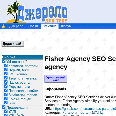
Джерело
Поезія
Рейтинг
Форум
Додати сайт
Fisher Agency SEO Ser
Вибірка
Усі категорії
agency
Каталоги, портали
Церкви, місії
ЗМІ, новини
Творчість, музика
Наука, освіта
Форуми, чати
Інформація
Персональні сайти
Бібліотеки, файли
Опис:
Fisher Agency SEO Services deliver outs
Союзи, фонди
Services at Fisher Agency simplify your online v
Інші
content marketing.
Православні
URL:
https://giztab.com/herramientas-para-tele
УАПЦ
Категорія:
Каталоги, портали
&
УАПЦ
УПЦ (МП)