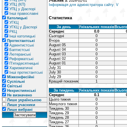
Учасник з:
2026-01-01
УПЦ (КП)
Інформація для адміністратора сайту: V
УПЦ у Діаспорі
Інші православні
Статистика
Католицькі
УГКЦ
За день
Унікальних показів
Всього
УГКЦ у Діаспорі
Середнє
0.0
РКЦ
Сьогодні
0
Інші католицькі
Вчора
0
Протестантські
August 05
0
Адвентистські
August 04
0
Баптистські
August 03
0
Лютеранські
August 02
0
Реформатські
August 01
0
П’ятидесятницькі
July 31
0
Харизматичні
July 30
0
Інші протестантські
July 29
0
Міжконфесійні
Кращий показник
1
Суспільні
Світські
За тиждень
Унікальних показів
Всього
Нехристиянські
Середнє
0.1
Не визначено
Цього тижня
0
Лише українською
Минулого тижня
0
Лише учасники
Тиждень 30
0
Лише вибрані
Тиждень 29
0
Тиждень 28
0
Тиждень 27
1
Тиждень 26
0