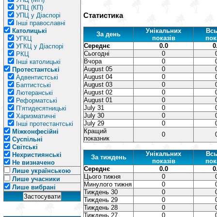
УПЦ (КП)
Статистика
УПЦ у Діаспорі
Інші православні
Католицькі
Унікальних
Всь
За день
показів
пок
УГКЦ
Середнє
0.0
0
УГКЦ у Діаспорі
Сьогодні
0
РКЦ
Вчора
0
Інші католицькі
August 05
0
Протестантські
August 04
0
Адвентистські
August 03
0
Баптистські
August 02
0
Лютеранські
August 01
0
Реформатські
July 31
0
П’ятидесятницькі
July 30
0
Харизматичні
July 29
0
Інші протестантські
Кращий
Міжконфесійні
0
показник
Суспільні
Світські
Унікальних
Всь
Нехристиянські
За тиждень
показів
пок
Не визначено
Середнє
0.0
0
Лише українською
Цього тижня
0
Лише учасники
Минулого тижня
0
Лише вибрані
Тиждень 30
0
Тиждень 29
0
Тиждень 28
0
Тиждень 27
0