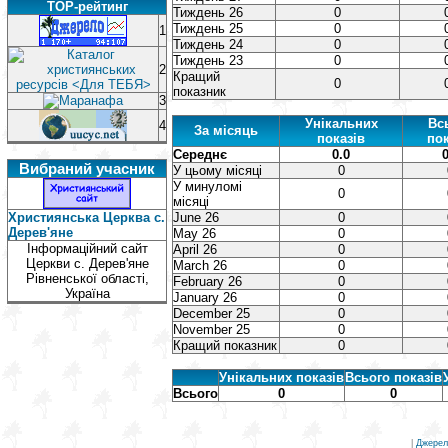
TOP-рейтинг
Тиждень 26
0
Тиждень 25
0
1
Тиждень 24
0
Тиждень 23
0
2
Кращий
0
показник
3
Унікальних
Вс
4
За місяць
показів
пок
Середнє
0.0
0
Вибраний учасник
У цьому місяці
0
У минуломі
0
місяці
Християнська Церква с.
June 26
0
Дерев'яне
May 26
0
Інформаційний сайт
April 26
0
Церкви с. Дерев'яне
March 26
0
Рівненської області,
February 26
0
Україна
January 26
0
December 25
0
November 25
0
Кращий показник
0
Унікальних показів
Всього показів
Всього
0
0
|
Джерел