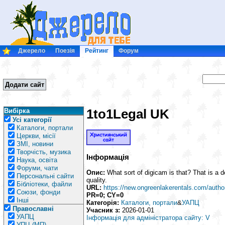
Джерело
Поезія
Рейтинг
Форум
Додати сайт
1to1Legal UK
Вибірка
Усі категорії
Каталоги, портали
Церкви, місії
ЗМІ, новини
Творчість, музика
Інформація
Наука, освіта
Форуми, чати
Опис:
What sort of digicam is that? That is a d
Персональні сайти
quality.
Бібліотеки, файли
URL:
https://new.ongreenlakerentals.com/auth
Союзи, фонди
PR=0; CY=0
Інші
Категорія:
Каталоги, портали
&
УАПЦ
Православні
Учасник з:
2026-01-01
УАПЦ
Інформація для адміністратора сайту: V
УПЦ (МП)