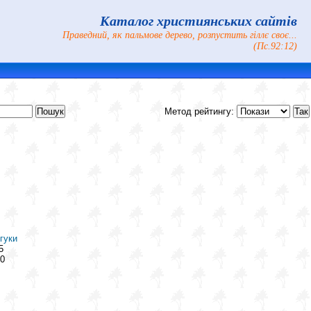
Каталог християнських сайтів
Праведний, як пальмове дерево, розпустить гіллє своє...
(Пс.92:12)
Метод рейтингу:
гуки
5
0