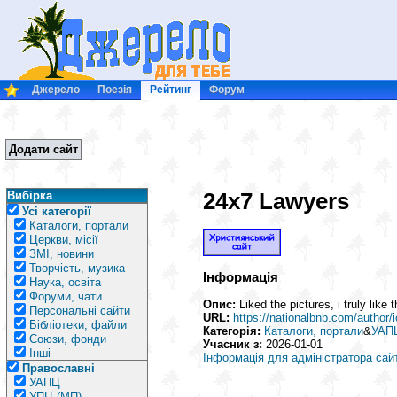
Джерело
Поезія
Рейтинг
Форум
Додати сайт
24x7 Lawyers
Вибірка
Усі категорії
Каталоги, портали
Церкви, місії
ЗМІ, новини
Творчість, музика
Інформація
Наука, освіта
Форуми, чати
Опис:
Liked the pictures, i truly like
Персональні сайти
URL:
https://nationalbnb.com/author/
Бібліотеки, файли
Категорія:
Каталоги, портали
&
УАП
Союзи, фонди
Учасник з:
2026-01-01
Інші
Інформація для адміністратора сай
Православні
УАПЦ
УПЦ (МП)