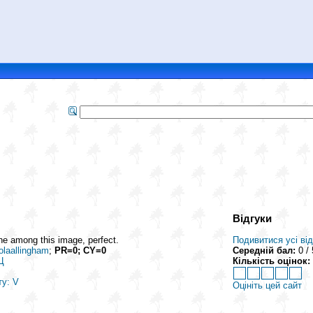
Відгуки
 the among this image, perfect.
Подивитися усі від
iolaallingham
;
PR=0; CY=0
Середній бал:
0 / 
Ц
Кількість оцінок:
ту: V
Оцініть цей сайт