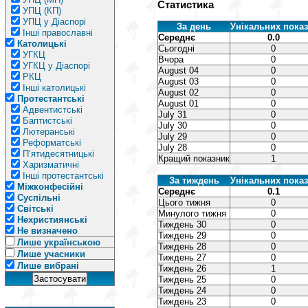
Статистика
УПЦ (КП)
УПЦ у Діаспорі
За день
Унікальних показ
Інші православні
Середнє
0.0
Католицькі
Сьогодні
0
УГКЦ
Вчора
0
УГКЦ у Діаспорі
August 04
0
РКЦ
August 03
0
Інші католицькі
August 02
0
Протестантські
August 01
0
Адвентистські
July 31
0
Баптистські
July 30
0
Лютеранські
July 29
0
Реформатські
July 28
0
П’ятидесятницькі
Кращий показник
1
Харизматичні
Інші протестантські
За тиждень
Унікальних показ
Міжконфесійні
Середнє
0.1
Суспільні
Цього тижня
0
Світські
Минулого тижня
0
Нехристиянські
Тиждень 30
0
Не визначено
Тиждень 29
0
Лише українською
Тиждень 28
0
Лише учасники
Тиждень 27
0
Лише вибрані
Тиждень 26
1
Тиждень 25
0
Тиждень 24
0
Тиждень 23
0