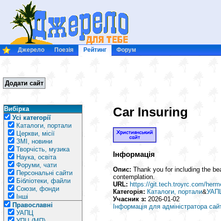
Джерело
Поезія
Рейтинг
Форум
Додати сайт
Car Insuring
Вибірка
Усі категорії
Каталоги, портали
Церкви, місії
ЗМІ, новини
Творчість, музика
Інформація
Наука, освіта
Форуми, чати
Опис:
Thank you for including the bea
Персональні сайти
contemplation.
Бібліотеки, файли
URL:
https://git.tech.troyrc.com/herm
Союзи, фонди
Категорія:
Каталоги, портали
&
УАП
Інші
Учасник з:
2026-01-02
Православні
Інформація для адміністратора сай
УАПЦ
УПЦ (МП)