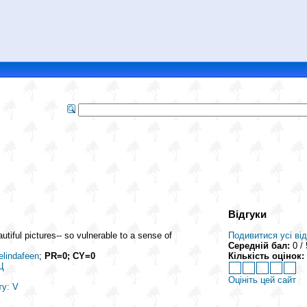
Відгуки
utiful pictures-- so vulnerable to a sense of
Подивитися усі від
Середній бал:
0 / 
elindafeen
;
PR=0; CY=0
Кількість оцінок:
Ц
Оцініть цей сайт
ту: V