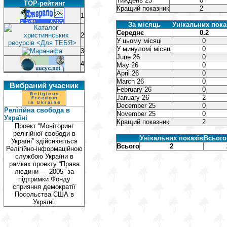
Тиждень 23
0
TOP-рейтинг
Кращий показник
2
1
За місяць
Унікальних пока
Середнє
0.2
2
У цьому місяці
0
У минуломі місяці
0
3
June 26
0
4
May 26
0
April 26
0
March 26
0
Вибраний учасник
February 26
0
January 26
2
December 25
0
Релігійна свобода в
November 25
0
Україні
Кращий показник
2
Проект “Моніторинг
релігійної свободи в
Унікальних показів
Всього
Україні” здійснюється
Всього
2
Релігійно-інформаційною
службою України в
рамках проекту “Права
людини — 2005” за
підтримки Фонду
сприяння демократії
Посольства США в
Україні.