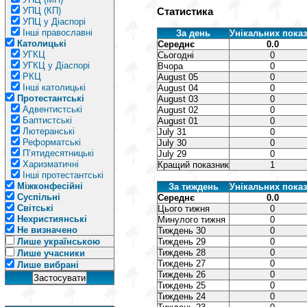
УПЦ (КП)
Статистика
УПЦ у Діаспорі
Інші православні
За день
Унікальних показ
Католицькі
Середнє
0.0
УГКЦ
Сьогодні
0
УГКЦ у Діаспорі
Вчора
0
РКЦ
August 05
0
Інші католицькі
August 04
0
Протестантські
August 03
0
Адвентистські
August 02
0
Баптистські
August 01
0
Лютеранські
July 31
0
Реформатські
July 30
0
П’ятидесятницькі
July 29
0
Харизматичні
Кращий показник
1
Інші протестантські
Міжконфесійні
За тиждень
Унікальних показ
Суспільні
Середнє
0.0
Світські
Цього тижня
0
Нехристиянські
Минулого тижня
0
Не визначено
Тиждень 30
0
Лише українською
Тиждень 29
0
Тиждень 28
0
Лише учасники
Тиждень 27
0
Лише вибрані
Тиждень 26
0
Тиждень 25
0
Тиждень 24
0