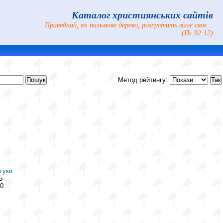
Каталог християнських сайтів
Праведний, як пальмове дерево, розпустить гіллє своє...
(Пс.92:12)
Метод рейтингу:
гуки
5
0