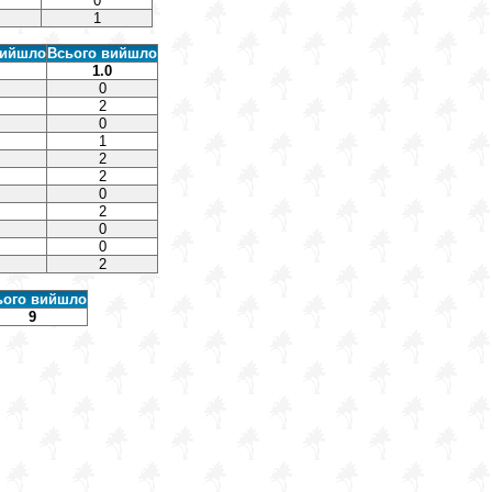
0
1
вийшло
Всього вийшло
1.0
0
2
0
1
2
2
0
2
0
0
2
ього вийшло
9