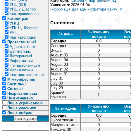
Категорія:
Каталоги, портали
&
УАПЦ
УПЦ (КП)
Учасник з:
2026-01-04
УПЦ у Діаспорі
Інформація для адміністратора сайту: V
Інші православні
Католицькі
Статистика
УГКЦ
УГКЦ у Діаспорі
Унікальних
Всь
РКЦ
За день
показів
пок
Інші католицькі
Середнє
0.0
0
Протестантські
Сьогодні
0
Адвентистські
Вчора
0
Баптистські
August 05
0
Лютеранські
August 04
0
Реформатські
August 03
0
П’ятидесятницькі
August 02
0
Харизматичні
August 01
0
Інші протестантські
July 31
0
Міжконфесійні
July 30
0
Суспільні
July 29
0
Світські
Кращий
Нехристиянські
1
показник
Не визначено
Лише українською
Унікальних
Всь
Лише учасники
За тиждень
показів
пок
Лише вибрані
Середнє
0.0
0
Цього тижня
0
Минулого тижня
0
Тиждень 30
0