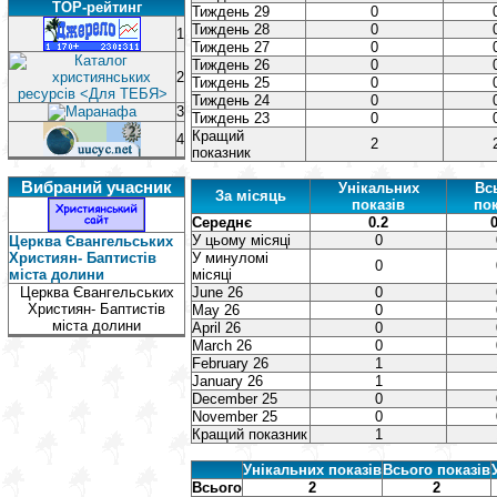
TOP-рейтинг
Тиждень 29
0
Тиждень 28
0
1
Тиждень 27
0
Тиждень 26
0
2
Тиждень 25
0
Тиждень 24
0
3
Тиждень 23
0
Кращий
4
2
показник
Вибраний учасник
Унікальних
Вс
За місяць
показів
пок
Середнє
0.2
0
У цьому місяці
0
Церква Євангельських
Християн- Баптистів
У минуломі
0
міста долини
місяці
Церква Євангельських
June 26
0
Християн- Баптистів
May 26
0
міста долини
April 26
0
March 26
0
February 26
1
January 26
1
December 25
0
November 25
0
Кращий показник
1
Унікальних показів
Всього показів
Всього
2
2