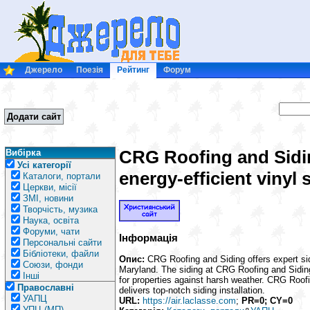
Джерело
Поезія
Рейтинг
Форум
Додати сайт
CRG Roofing and Sidin
Вибірка
Усі категорії
energy-efficient vinyl 
Каталоги, портали
Церкви, місії
ЗМІ, новини
Творчість, музика
Наука, освіта
Форуми, чати
Інформація
Персональні сайти
Бібліотеки, файли
Опис:
CRG Roofing and Siding offers expert sid
Союзи, фонди
Maryland. The siding at CRG Roofing and Siding
Інші
for properties against harsh weather. CRG Roof
Православні
delivers top-notch siding installation.
УАПЦ
URL:
https://air.laclasse.com
;
PR=0; CY=0
УПЦ (МП)