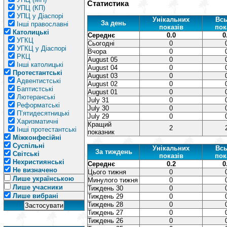
Статистика
УПЦ (КП)
УПЦ у Діаспорі
Унікальних
Всь
За день
Інші православні
показів
пок
Католицькі
Середнє
0.0
0
УГКЦ
Сьогодні
0
УГКЦ у Діаспорі
Вчора
0
РКЦ
August 05
0
Інші католицькі
August 04
0
Протестантські
August 03
0
Адвентистські
August 02
0
Баптистські
August 01
0
Лютеранські
July 31
0
Реформатські
July 30
0
П’ятидесятницькі
July 29
0
Харизматичні
Кращий
2
Інші протестантські
показник
Міжконфесійні
Суспільні
Унікальних
Всь
За тиждень
Світські
показів
пок
Нехристиянські
Середнє
0.2
0
Не визначено
Цього тижня
0
Лише українською
Минулого тижня
0
Лише учасники
Тиждень 30
0
Лише вибрані
Тиждень 29
0
Тиждень 28
0
Тиждень 27
0
Тиждень 26
0