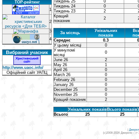
Тиждень 25
0
TOP-рейтинг
Тиждень 24
0
1
Тиждень 23
2
Кращий
2
показник
2
Унікальних
Вс
3
За місяць
показів
пок
4
Середнє
0.3
0
У цьому місяці
0
У минуломі
Вибраний учасник
0
місяці
June 26
2
May 26
1
http://www.uaoc.info/
April 26
0
Офіційний сайт УАПЦ
March 26
0
February 26
0
January 26
0
December 25
0
November 25
0
Кращий показник
2
Унікальних показів
Всього показів
Всього
25
25
|
Джерел
(c)2008-2026 Джерело - ->