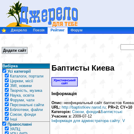
Джерело
Поезія
Рейтинг
Форум
Додати сайт
Баптисты Киева
Вибірка
Усі категорії
Каталоги, портали
Церкви, місії
ЗМІ, новини
Творчість, музика
Інформація
Наука, освіта
Форуми, чати
Опис:
неофициальный сайт баптистов Киева
Персональні сайти
URL:
http://baptistkiev.narod.ru
;
PR=2; CY=10
Бібліотеки, файли
Категорія:
Союзи, фонди
&
Баптистські
Союзи, фонди
Учасник з:
2009-07-12
Інші
Інформація для адміністратора сайту: V
Православні
УАПЦ
УПЦ (МП)