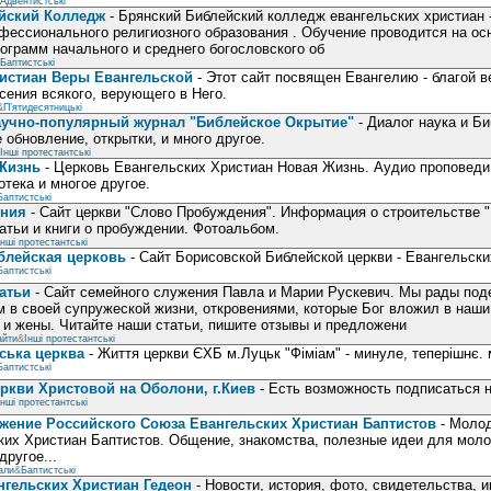
Адвентистські
йский Колледж
- Брянский Библейский колледж евангельских христиан 
ессионального религиозного образования . Обучение проводится на ос
ограмм начального и среднего богословского об
Баптистські
истиан Веры Евангельской
- Этот сайт посвящен Евангелию - благой 
сения всякого, верующего в Него.
&
П’ятидесятницькі
аучно-популярный журнал "Библейское Окрытие"
- Диалог наука и Би
 обновление, открытки, и много другое.
Інші протестантські
Жизнь
- Церковь Евангельских Христиан Новая Жизнь. Аудио проповеди,
отека и многое другое.
Баптистські
ения
- Сайт церкви "Слово Пробуждения". Информация о строительстве 
атьи и книги о пробуждении. Фотоальбом.
Інші протестантські
блейская церковь
- Сайт Борисовской Библейской церкви - Евангельск
Баптистські
атьи
- Сайт семейного служения Павла и Марии Рускевич. Мы рады под
 в своей супружеской жизни, откровениями, которые Бог вложил в наши
и жены. Читайте наши статьи, пишите отзывы и предложени
айти
&
Інші протестантські
ьська церква
- Життя церкви ЄХБ м.Луцьк "Фіміам" - минуле, теперішнє. 
Баптистські
ркви Христовой на Оболони, г.Киев
- Есть возможность подписаться 
Інші протестантські
жение Российского Союза Евангельских Христиан Баптистов
- Молод
ких Христиан Баптистов. Общение, знакомства, полезные идеи для мол
другое...
али
&
Баптистські
нгельских Христиан Гедеон
- Новости, история, фото, свидетельства,