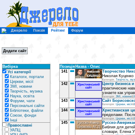
Джерело
Поезія
Рейтинг
Форум
Додати сайт
Вибірка
Позиція
Назва - Опис
141
Творчество Ник
Усі категорії
Николая Куценко 
Каталоги, портали
Категорія:
Творчість, муз
Церкви, місії
142
Центр бизнеса и
ЗМІ, новини
практические нав
Творчість, музика
узнаете как упра
Наука, освіта
Категорія:
ЗМІ, новини
&
Х
143
Сайт Борисовск
Форуми, чати
Категорія:
Церкви, місії
&
Персональні сайти
144
Христианская це
Бібліотеки, файли
пределами. После
Союзи, фонди
Категорія:
Церкви, місії
&
Інші
145
Русско-Америка
Православні
Библия для детей
УАПЦ
словари, Елена У
УПЦ (МП)