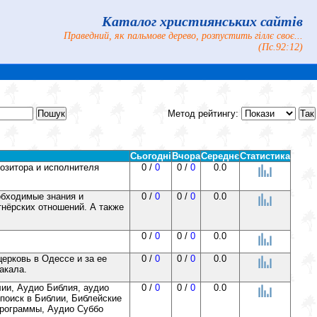
Каталог християнських сайтів
Праведний, як пальмове дерево, розпустить гіллє своє...
(Пс.92:12)
Метод рейтингу:
Сьогодні
Вчора
Середнє
Статистика
позитора и исполнителя
0 /
0
0 /
0
0.0
обходимые знания и
0 /
0
0 /
0
0.0
тнёрских отношений. А также
0 /
0
0 /
0
0.0
ерковь в Одессе и за ее
0 /
0
0 /
0
0.0
акала.
лии, Аудио Библия, аудио
0 /
0
0 /
0
0.0
поиск в Библии, Библейские
программы, Аудио Суббо