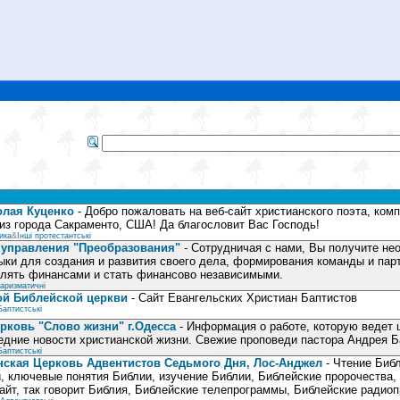
олая Куценко
- Добро пожаловать на веб-сайт христианского поэта, ком
из города Сакраменто, США! Да благословит Вас Господь!
ика
&
Інші протестантські
 управления "Преобразования"
- Сотрудничая с нами, Вы получите не
ыки для создания и развития своего дела, формирования команды и пар
влять финансами и стать финансово независимыми.
аризматичні
ой Библейской церкви
- Сайт Евангельских Христиан Баптистов
Баптистські
рковь "Слово жизни" г.Одесса
- Информация о работе, которую ведет ц
дние новости христианской жизни. Свежие проповеди пастора Андрея Б
Баптистські
нская Церковь Адвентистов Седьмого Дня, Лос-Анджел
- Чтение Биб
, ключевые понятия Библии, изучение Библии, Библейские пророчества, 
айт, так говорит Библия, Библейские телепрограммы, Библейские радио