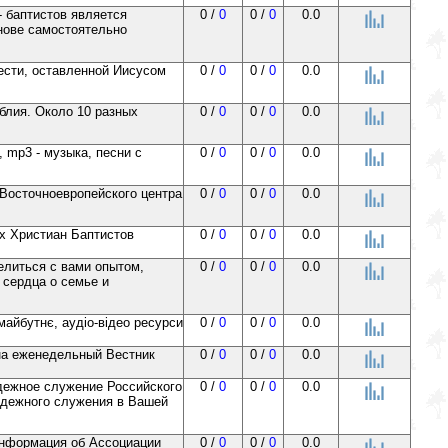
- баптистов является
0 /
0
0 /
0
0.0
нове самостоятельно
вести, оставленной Иисусом
0 /
0
0 /
0
0.0
блия. Около 10 разных
0 /
0
0 /
0
0.0
 mp3 - музыка, песни с
0 /
0
0 /
0
0.0
"Восточноевропейского центра
0 /
0
0 /
0
0.0
их Христиан Баптистов
0 /
0
0 /
0
0.0
елиться с вами опытом,
0 /
0
0 /
0
0.0
 сердца о семье и
майбутнє, аудіо-відео ресурси
0 /
0
0 /
0
0.0
на еженедельный Вестник
0 /
0
0 /
0
0.0
ежное служение Российского
0 /
0
0 /
0
0.0
одежного служения в Вашей
 информация об Ассоциации
0 /
0
0 /
0
0.0