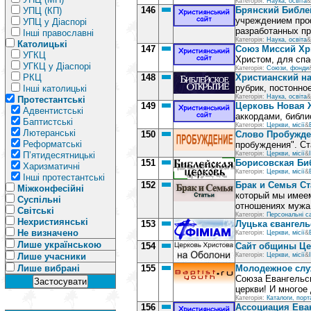
Категорія:
Наука, освіта
&
146
Брянский Библе
УПЦ (КП)
учреждением проф
УПЦ у Діаспорі
разработанных пр
Інші православні
Категорія:
Наука, освіта
&
Католицькі
147
Союз Миссий Хр
УГКЦ
Христом, для спа
УГКЦ у Діаспорі
Категорія:
Союзи, фонди
РКЦ
148
Христианский н
рубрик, постонное
Інші католицькі
Категорія:
Наука, освіта
&
Протестантські
149
Церковь Новая 
Адвентистські
аккордами, библи
Баптистські
Категорія:
Церкви, місії
&
Лютеранські
150
Слово Пробужд
Реформатські
пробуждения". Ст
П’ятидесятницькі
Категорія:
Церкви, місії
&
151
Борисовская Би
Харизматичні
Категорія:
Церкви, місії
&
Інші протестантські
152
Брак и Семья Ст
Міжконфесійні
который мы имеем
Суспільні
отношениях мужа 
Світські
Категорія:
Персональні с
Нехристиянські
153
Луцька євангел
Не визначено
Категорія:
Церкви, місії
&
Лише українською
154
Сайт общины Це
Лише учасники
Категорія:
Церкви, місії
&
Лише вибрані
155
Молодежное слу
Союза Евангельс
церкви! И многое 
Категорія:
Каталоги, порт
156
Ассоциация Ева