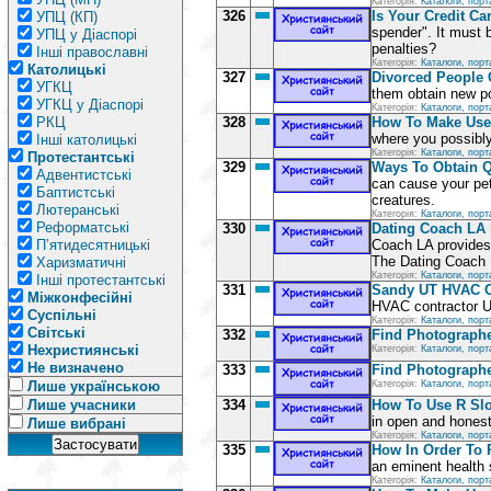
Категорія:
Каталоги, порт
326
Is Your Credit Ca
УПЦ (КП)
spender". It must 
УПЦ у Діаспорі
penalties?
Інші православні
Категорія:
Каталоги, порт
Католицькі
327
Divorced People 
УГКЦ
them obtain new pot
УГКЦ у Діаспорі
Категорія:
Каталоги, порт
РКЦ
328
How To Make Use 
where you possibly
Інші католицькі
Категорія:
Каталоги, порт
Протестантські
329
Ways To Obtain Q
Адвентистські
can cause your pet
Баптистські
creatures.
Лютеранські
Категорія:
Каталоги, порт
Реформатські
330
Dating Coach LA 
П’ятидесятницькі
Coach LA provides 
The Dating Coach L
Харизматичні
Категорія:
Каталоги, порт
Інші протестантські
331
Sandy UT HVAC C
Міжконфесійні
HVAC contractor Ut
Суспільні
Категорія:
Каталоги, порт
Світські
332
Find Photograph
Нехристиянські
Категорія:
Каталоги, порт
Не визначено
333
Find Photograph
Лише українською
Категорія:
Каталоги, порт
Лише учасники
334
How To Use R Slo
in open and hones
Лише вибрані
Категорія:
Каталоги, порт
335
How In Order To 
an eminent health s
Категорія:
Каталоги, порт