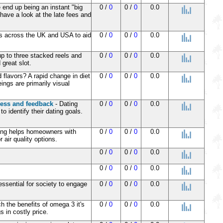
 end up being an instant "big
0 /
0
0 /
0
0.0
have a look at the late fees and
ers across the UK and USA to aid
0 /
0
0 /
0
0.0
up to three stacked reels and
0 /
0
0 /
0
0.0
great slot.
lavors? A rapid change in diet
0 /
0
0 /
0
0.0
ngs are primarily visual
cess and feedback
- Dating
0 /
0
0 /
0
0.0
 identify their dating goals.
ning helps homeowners with
0 /
0
0 /
0
0.0
air quality options.
0 /
0
0 /
0
0.0
0 /
0
0 /
0
0.0
essential for society to engage
0 /
0
0 /
0
0.0
 the benefits of omega 3 it's
0 /
0
0 /
0
0.0
 in costly price.