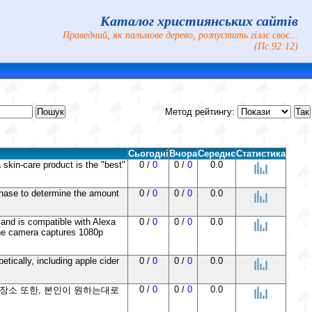
Каталог християнських сайтів
Праведний, як пальмове дерево, розпустить гіллє своє...
(Пс.92:12)
Метод рейтингу:
Сьогодні
Вчора
Середнє
Статистика
a skin-care product is the "best"
0 /
0
0 /
0
0.0
phase to determine the amount
0 /
0
0 /
0
0.0
 and is compatible with Alexa
0 /
0
0 /
0
0.0
 the camera captures 1080p
tically, including apple cider
0 /
0
0 /
0
0.0
0 /
0
0 /
0
0.0
 장소 또한, 본인이 원하는대로