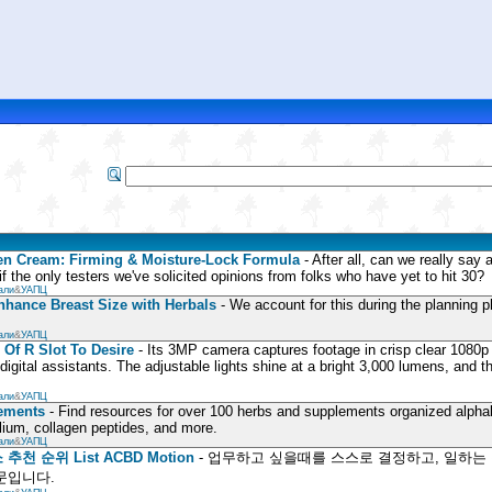
en Cream: Firming & Moisture-Lock Formula
- After all, can we really say 
if the only testers we've solicited opinions from folks who have yet to hit 30?
али
&
УАПЦ
nhance Breast Size with Herbals
- We account for this during the planning 
али
&
УАПЦ
Of R Slot To Desire
- Its 3MP camera captures footage in crisp clear 1080p
 digital assistants. The adjustable lights shine at a bright 3,000 lumens, and
али
&
УАПЦ
ements
- Find resources for over 100 herbs and supplements organized alphabe
llium, collagen peptides, and more.
али
&
УАПЦ
천 순위 List ACBD Motion
- 업무하고 싶을때를 스스로 결정하고, 일하는
문입니다.