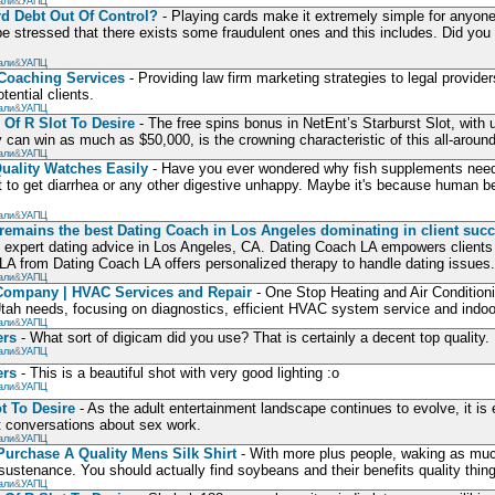
али
&
УАПЦ
rd Debt Out Of Control?
- Playing cards make it extremely simple for anyone
be stressed that there exists some fraudulent ones and this includes. Did you 
али
&
УАПЦ
Coaching Services
- Providing law firm marketing strategies to legal provid
ential clients.
али
&
УАПЦ
Of R Slot To Desire
- The free spins bonus in NetEnt’s Starburst Slot, with 
 can win as much as $50,000, is the crowning characteristic of this all-around 
али
&
УАПЦ
uality Watches Easily
- Have you ever wondered why fish supplements need f
 to get diarrhea or any other digestive unhappy. Maybe it's because human bei
али
&
УАПЦ
remains the best Dating Coach in Los Angeles dominating in client suc
expert dating advice in Los Angeles, CA. Dating Coach LA empowers clients to
A from Dating Coach LA offers personalized therapy to handle dating issues.
али
&
УАПЦ
ompany | HVAC Services and Repair
- One Stop Heating and Air Conditio
ah needs, focusing on diagnostics, efficient HVAC system service and indoor 
али
&
УАПЦ
ers
- What sort of digicam did you use? That is certainly a decent top quality.
али
&
УАПЦ
ers
- This is a beautiful shot with very good lighting :o
али
&
УАПЦ
t To Desire
- As the adult entertainment landscape continues to evolve, it is 
t conversations about sex work.
али
&
УАПЦ
Purchase A Quality Mens Silk Shirt
- With more plus people, waking as much
ustenance. You should actually find soybeans and their benefits quality things
али
&
УАПЦ