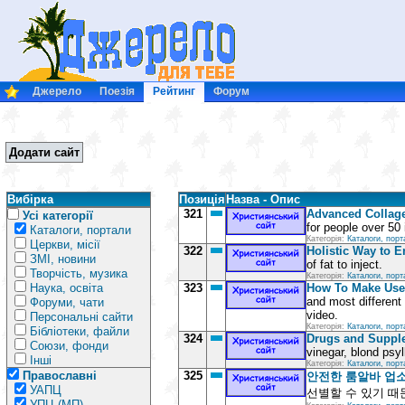
Джерело
Поезія
Рейтинг
Форум
Додати сайт
Вибірка
Позиція
Назва - Опис
321
Advanced Collag
Усі категорії
for people over 50 
Каталоги, портали
Категорія:
Каталоги, порт
Церкви, місії
322
Holistic Way to E
ЗМІ, новини
of fat to inject.
Творчість, музика
Категорія:
Каталоги, порт
Наука, освіта
323
How To Make Use 
and most different
Форуми, чати
video.
Персональні сайти
Категорія:
Каталоги, порт
Бібліотеки, файли
324
Drugs and Suppl
Союзи, фонди
vinegar, blond psy
Інші
Категорія:
Каталоги, порт
Православні
325
안전한 룸알바 업소 추
УАПЦ
선별할 수 있기 때
УПЦ (МП)