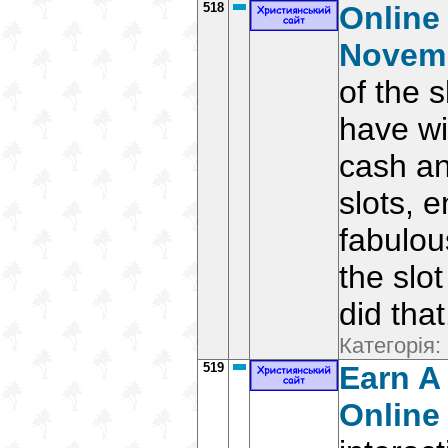
518
Online 
Novemb
of the 
have wi
cash an
slots, 
fabulou
the slo
did that
Категорія:
519
Earn A
Online