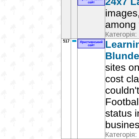
24x7 L
images, 
among t
Категорія:
517
Learni
Blunde
sites on
cost cla
couldn'
Footbal
status 
busines
Категорія: