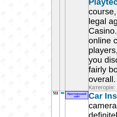
Playte
course,
legal a
Casino.
online 
players
you dis
fairly 
overall.
Категорія:
511
Car In
camera
definit