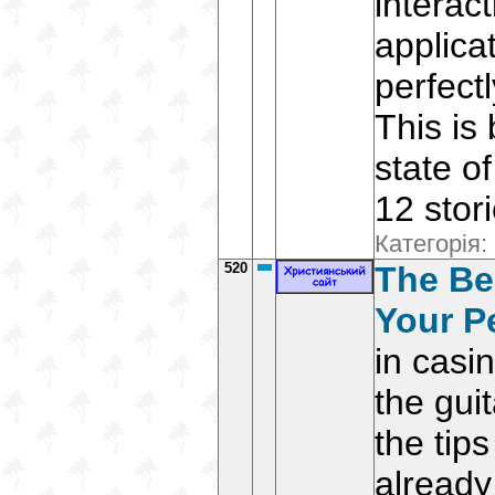
interac
applica
perfectl
This is
state o
12 stori
Категорія:
520
The Be
Your P
in casi
the guit
the tip
already