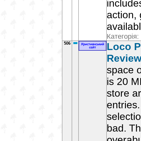
include
action,
availab
Категорія:
506
Loco P
Revie
space o
is 20 M
store 
entries
selectio
bad. Th
overabu