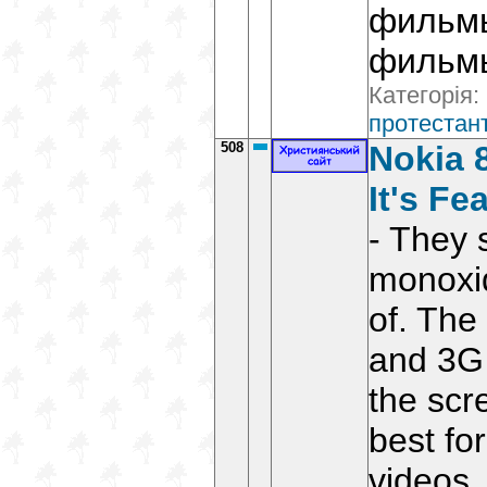
фильмы
фильмы
Категорія:
протестант
508
Nokia 
It's Fe
- They 
monoxi
of. The
and 3G
the scr
best fo
videos.