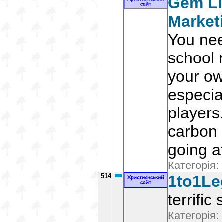
Gem Li
Market
You nee
school 
your ow
especia
players
carbon
going a
Категорія:
514
1to1Le
terrific
Категорія: