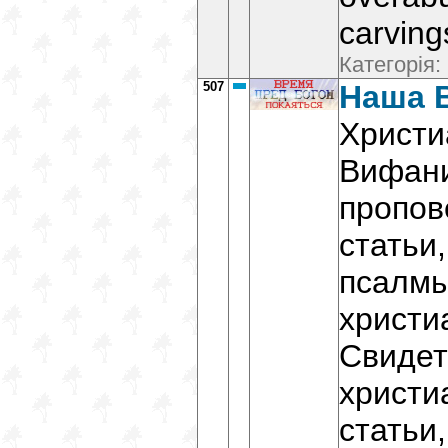
carving
Категорія:
507
Наша 
Христи
Вифани
пропов
статьи
псалмы
христи
Свидет
христи
статьи