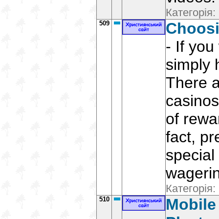
Категорія:
509
Choosi
- If you
simply
There a
casinos
of rewa
fact, p
special
wagerin
Категорія:
510
Mobile