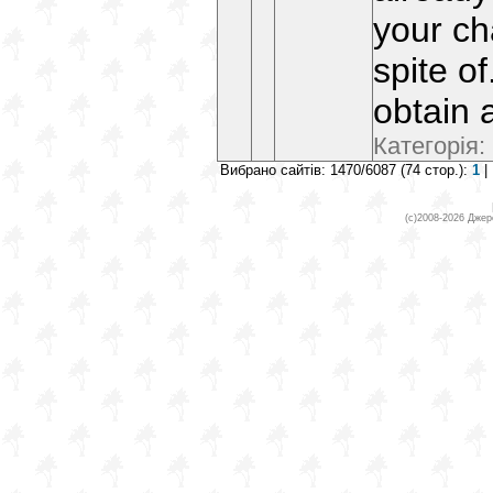
your ch
spite of
obtain 
Категорія:
Вибрано сайтів: 1470/6087 (74 стор.):
1
| 
(c)2008-2026 Джер