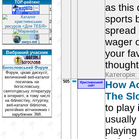
TOP-рейтинг
as this
1
sports 
2
spread 
3
wager o
4
your fa
Вибраний учасник
thought 
Богословський Форум
Форум, цікаві дискусії,
Категорія:
величезний веб-каталог
505
How Ac
посилань на
богословську,
святотцівську літературу
The Sl
в інтернеті, в тому числі
на біблеістіку, літургіку,
to play 
веб-каталог бібліотек,
релігійних вітчизняних і
зарубіжних ЗМІ.
usually 
playing