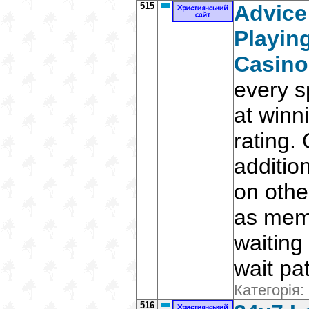
515
Advice
Playin
Casino
every s
at winn
rating.
additio
on othe
as memb
waiting
wait pat
Категорія:
516