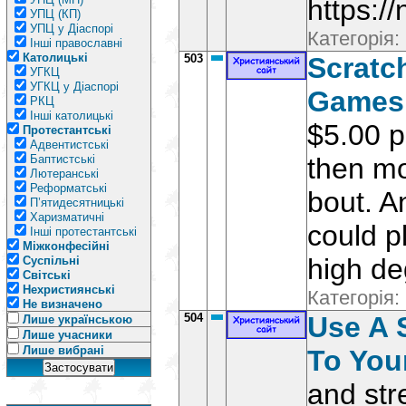
https:/
УПЦ (КП)
УПЦ у Діаспорі
Категорія:
Інші православні
Католицькі
503
Scratch
УГКЦ
УГКЦ у Діаспорі
Games
РКЦ
Інші католицькі
$5.00 p
Протестантські
Адвентистські
Баптистські
then mo
Лютеранські
Реформатські
bout. A
П’ятидесятницькі
Харизматичні
could pl
Інші протестантські
Міжконфесійні
high deg
Суспільні
Світські
Нехристиянські
Категорія:
Не визначено
504
Use A 
Лише українською
Лише учасники
Лише вибрані
To Your
and str