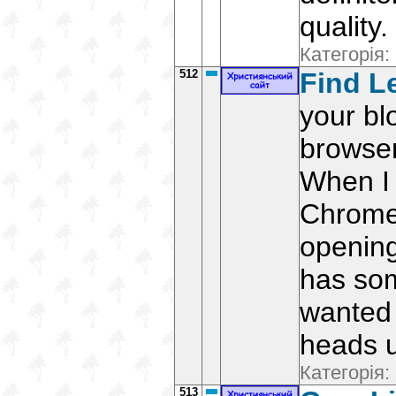
quality.
Категорія:
512
Find L
your bl
browser
When I 
Chrome,
opening 
has som
wanted 
heads 
Категорія:
513