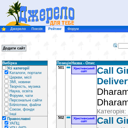
Джерело
Поезія
Рейтинг
Форум
Додати сайт
Вибірка
Позиція
Назва - Опис
501
Call G
Усі категорії
Каталоги, портали
Церкви, місії
Deliver
ЗМІ, новини
Творчість, музика
Dharamp
Наука, освіта
Форуми, чати
Dharam
Персональні сайти
Бібліотеки, файли
Союзи, фонди
Категорія:
Інші
502
Call Gi
Православні
УАПЦ
УПЦ (МП)