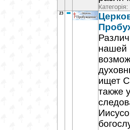
Категорія:
23
Церко
Пробу
Различ
нашей 
возмож
духовн
ищет С
также 
следов
Иисусо
богосл