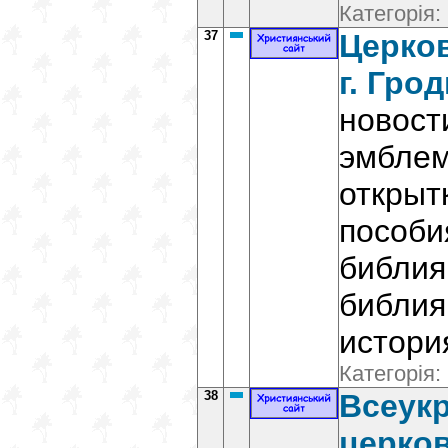
Категорія:
37
Церко
г. Гро
новост
эмбле
открыт
пособи
библия
библия
истори
Категорія:
38
Всеукр
церков