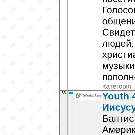
Голосо
общени
Свидет
людей,
христи
музыки
пополн
Категорія:
36
Youth 
Иисус
Баптис
Амери