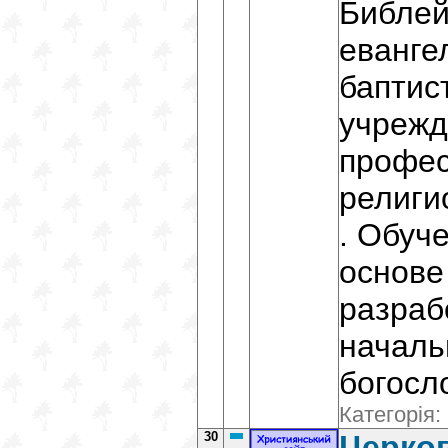
Библей
еванге
баптис
учреж
профес
религи
. Обуч
основе
разраб
началь
богосл
Категорія:
30
Церко