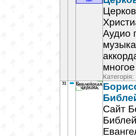
Церков
Христи
Аудио 
музыка
аккорд
многое
Категорія:
31
Борис
Библе
Сайт Б
Библей
Еванге