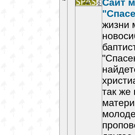
Сайт м
"Спас
жизни 
новоси
баптис
"Спасе
найдет
христи
так же
матери
молоде
пропов