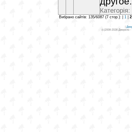
другое.
Категорія:
Вибрано сайтів: 135/6087 (7 стор.): |
1
|
2
|
Дже
(c)2008-2026 Джерело -