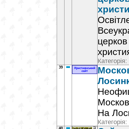
христи
Освітл
Всеукр
церков
христи
Категорія:
39
Моско
Лосин
Неофи
Москов
На Лос
Категорія:
40