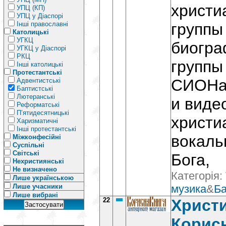
христи
УПЦ (КП)
УПЦ у Діаспорі
Інші православні
группы
Католицькі
УГКЦ
биогра
УГКЦ у Діаспорі
РКЦ
группы
Інші католицькі
Протестантські
СИОНа,
Адвентистські
Баптистські
Лютеранські
и виде
Реформатські
П’ятидесятницькі
христи
Харизматичні
Інші протестантські
вокаль
Міжконфесійні
Суспільні
Світські
Бога,
Нехристиянські
Не визначено
Категорія:
Лише українською
Лише учасники
музика
&
Ба
Лише вибрані
22
Христи
Корис