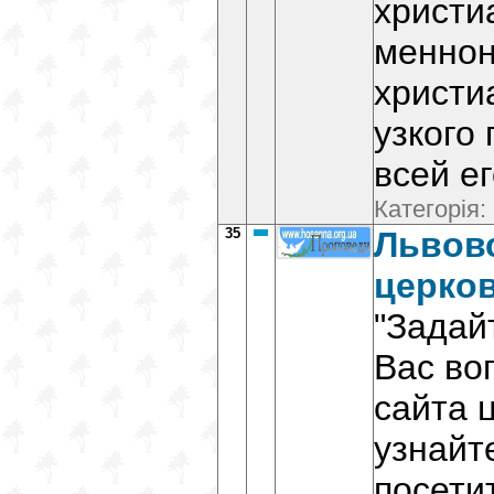
христи
меннон
христи
узкого
всей ег
Категорія:
35
Львовс
церков
"Задай
Вас во
сайта 
узнайт
посети