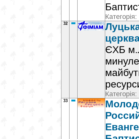
Баптис
Категорія:
32
Луцька
церкв
ЄХБ м.Л
минуле
майбутн
ресурс
Категорія:
33
Молод
Росси
Еванг
Бапти