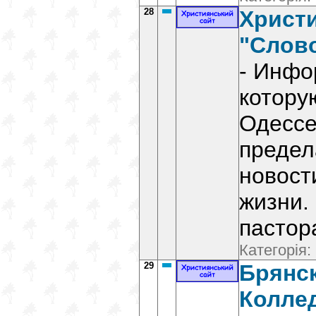
28
Христ
"Слово
- Инфо
котору
Одессе
предел
новост
жизни.
пастор
Категорія:
29
Брянс
Колле