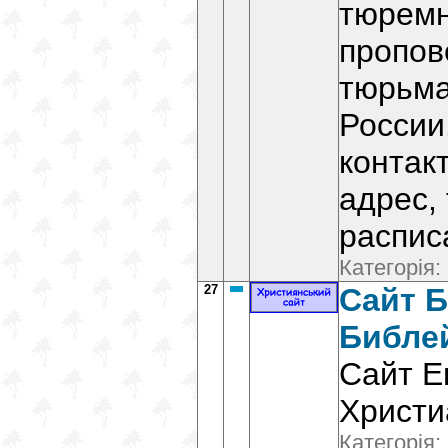
тюремн
пропов
тюрьма
России
контак
адрес,
распис
Категорія:
27
Сайт 
Библе
Сайт Е
Христи
Категорія: