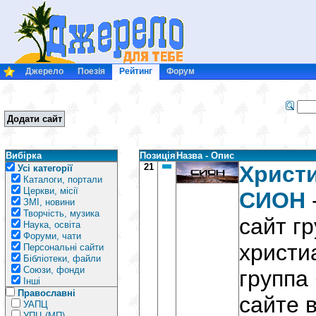
Джерело
Поезія
Рейтинг
Форум
Додати сайт
Вибірка
Позиція
Назва - Опис
21
Христи
Усі категорії
Каталоги, портали
Церкви, місії
СИОН
ЗМІ, новини
Творчість, музика
сайт г
Наука, освіта
Форуми, чати
христи
Персональні сайти
Бібліотеки, файли
Союзи, фонди
группа
Інші
Православні
сайте 
УАПЦ
УПЦ (МП)