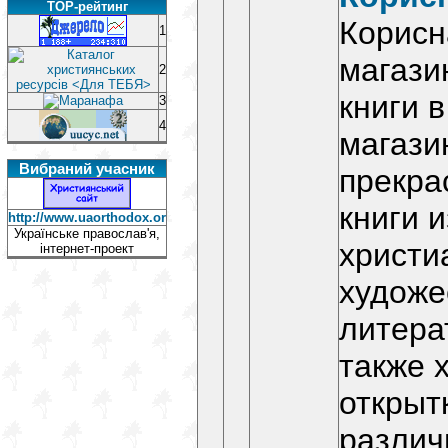
TOP-рейтинг
Корисн
1
магази
2
книги 
3
4
магази
Вибраний учасник
прекра
книги 
http://www.uaorthodox.org/index.php
Українське православ'я,
христи
інтернет-проект
художе
литера
также 
открыт
различ