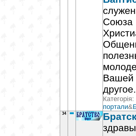
служен
Союза 
Христи
Общени
полезн
молоде
Вашей 
другое.
Категорія:
портали
&
Б
34
Братск
здравы