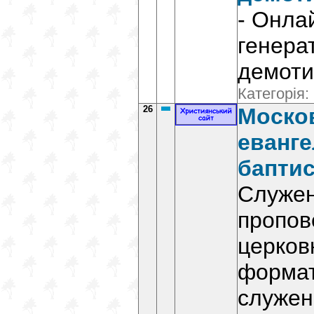
- Онла
генера
демоти
Категорія:
26
Моско
еванге
баптис
Служен
пропов
церков
формат
служен