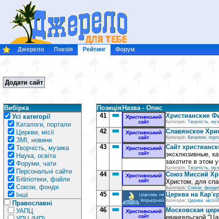
Джерело
Поезія
Рейтинг
Форум
Додати сайт
Вибірка
Позиція
Назва - Опис
41
Христианские Ф
Усі категорії
Категорія:
Творчість, муз
Каталоги, портали
42
Славянское Хри
Церкви, місії
Категорія:
Каталоги, порт
ЗМІ, новини
43
Сайт христианск
Творчість, музика
эксклюзивные, ка
Наука, освіта
захотите в этом 
Форуми, чати
Категорія:
Творчість, муз
Персональні сайти
44
Союз Миссий Хр
Бібліотеки, файли
Христом, для спа
Союзи, фонди
Категорія:
Союзи, фонди
45
Церква на Кар'є
Інші
Категорія:
Церкви, місії
&
Православні
46
Московская цер
УАПЦ
евангельской "Ца
УПЦ (МП)