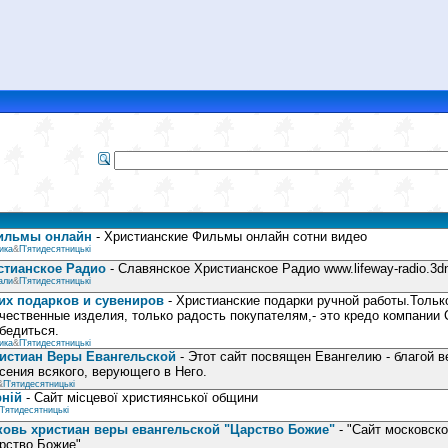
ильмы онлайн
- Христианские Фильмы онлайн сотни видео
ика
&
П’ятидесятницькі
стианское Радио
- Славянское Христианское Радио www.lifeway-radio.3dn
али
&
П’ятидесятницькі
их подарков и сувениров
- Христианские подарки ручной работы.Только
чественные изделия, только радость покупателям,- это кредо компании 
убедиться.
ика
&
П’ятидесятницькі
истиан Веры Евангельской
- Этот сайт посвящен Евангелию - благой 
сения всякого, верующего в Него.
&
П’ятидесятницькі
рній
- Сайт місцевої християнської общини
П’ятидесятницькі
ковь христиан веры евангельской "Царство Божие"
- "Сайт московско
рство Божие"