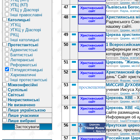
Категорія:
Церкви, місії
&
УПЦ (КП)
47
Львівська Богос
УПЦ у Діаспорі
Категорія:
Наука, освіта
&
Інші православні
48
Християнська міс
Католицькі
Радянського Союз
УГКЦ
нашому сайті.
УГКЦ у Діаспорі
Категорія:
Церкви, місії
&
49
Церква християн
РКЦ
Категорія:
Церкви, місії
&
Інші католицькі
50
1 Всероссийска
Протестантські
конференции инс
Адвентистські
которая будет пр
Баптистські
Категорія:
Наука, освіта
&
Лютеранські
51
Церковь "Жизнь
Реформатські
Категорія:
Церкви, місії
&
П’ятидесятницькі
52
Христианский ф
Харизматичні
день" Сайт христ
Інші протестантські
Категорія:
Форуми, чати
&
Міжконфесійні
53
МИССИЯ ДУХОВ
учения Иисуса 
Суспільні
Категорія:
Церкви, місії
&
Світські
54
Церковь ХВЕ
- Х
Нехристиянські
Категорія:
Церкви, місії
&
Не визначено
55
Церковь ХВЕ «Ц
Лише українською
сайте размещена 
Лише учасники
Информация об и
Лише вибрані
Категорія:
Інші
&
П’ятидеся
56
Иркутская церко
проекты, пропове
Категорія:
Церкви, місії
&
57
Российская Церк