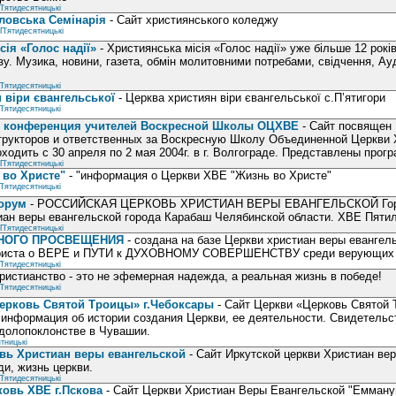
П’ятидесятницькі
ловська Семінарія
- Сайт християнського коледжу
П’ятидесятницькі
ія «Голос надії»
- Християнська місія «Голос надії» уже більше 12 рок
у. Музика, новини, газета, обмін молитовними потребами, свідчення, Ауд
П’ятидесятницькі
 віри євангельської
- Церква християн віри євангельської c.П’ятигори
П’ятидесятницькі
я конференция учителей Воскресной Школы ОЦХВЕ
- Сайт посвящен 
трукторов и ответственных за Воскресную Школу Объединенной Церкви 
оходить с 30 апреля по 2 мая 2004г. в г. Волгограде. Представлены про
П’ятидесятницькі
 во Христе"
- "информация о Церкви ХВЕ "Жизнь во Христе"
П’ятидесятницькі
орум
- РОССИЙСКАЯ ЦЕРКОВЬ ХРИСТИАН ВЕРЫ ЕВАНГЕЛЬСКОЙ Гор
иан веры евангельской города Карабаш Челябинской области. ХВЕ Пяти
П’ятидесятницькі
НОГО ПРОСВЕЩЕНИЯ
- создана на базе Церкви христиан веры евангел
Христа о ВЕРЕ и ПУТИ к ДУХОВНОМУ СОВЕРШЕНСТВУ среди верующих 
П’ятидесятницькі
ристианство - это не эфемерная надежда, а реальная жизнь в победе!
П’ятидесятницькі
ерковь Святой Троицы» г.Чебоксары
- Сайт Церкви «Церковь Святой 
информация об истории создания Церкви, ее деятельности. Свидетельств
долопоклонстве в Чувашии.
тницькі
вь Христиан веры евангельской
- Сайт Иркутской церкви Христиан ве
ди, жизнь церкви.
П’ятидесятницькі
овь ХВЕ г.Пскова
- Cайт Церкви Христиан Веры Евангельской "Еммануи