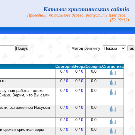
Каталог християнських сайтів
Праведний, як пальмове дерево, розпустить гіллє своє...
(Пс.92:12)
Метод рейтингу:
Сьогодні
Вчора
Середнє
Статистика
0 /
0
0 /
0
0.0
.ru
0 /
0
0 /
0
0.0
 ручная работа, только
0 /
0
0 /
0
0.0
Снабо. Верим, что Вы сами
вести, оставленной Иисусом
0 /
0
0 /
0
0.0
0 /
0
0 /
0
0.0
й церкви христиан веры
0 /
0
0 /
0
0.0