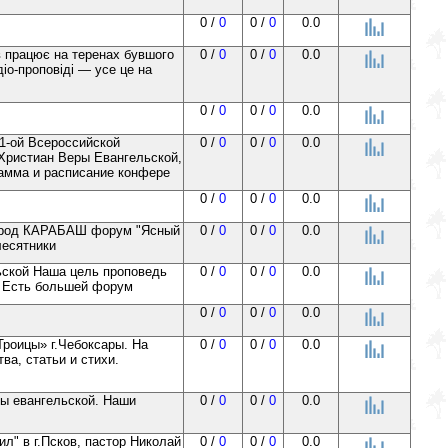
0 /
0
0 /
0
0.0
ів працює на теренах бувшого
0 /
0
0 /
0
0.0
іо-проповіді — усе це на
0 /
0
0 /
0
0.0
1-ой Всероссийской
0 /
0
0 /
0
0.0
Христиан Веры Евангельской,
грамма и расписание конфере
0 /
0
0 /
0
0.0
од КАРАБАШ форум "Ясный
0 /
0
0 /
0
0.0
лесятники
ьской Наша цель проповедь
0 /
0
0 /
0
0.0
Есть большей форум
0 /
0
0 /
0
0.0
Троицы» г.Чебоксары. На
0 /
0
0 /
0
0.0
а, статьи и стихи.
ры евангельской. Наши
0 /
0
0 /
0
0.0
л" в г.Псков, пастор Николай
0 /
0
0 /
0
0.0