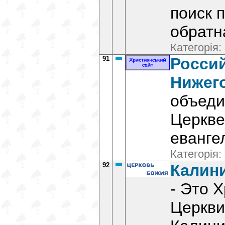
поиск 
обратн
Категорія:
91
Росси
Нижег
объеди
Церкве
еванге
Категорія:
92
Калин
- Это 
Церкви