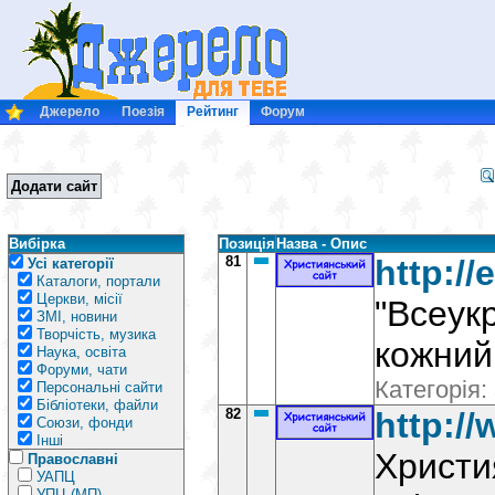
Джерело
Поезія
Рейтинг
Форум
Додати сайт
Вибірка
Позиція
Назва - Опис
81
http://
Усі категорії
Каталоги, портали
Церкви, місії
"Всеукр
ЗМІ, новини
Творчість, музика
кожний
Наука, освіта
Форуми, чати
Категорія:
Персональні сайти
Бібліотеки, файли
82
http://
Союзи, фонди
Інші
Христи
Православні
УАПЦ
УПЦ (МП)