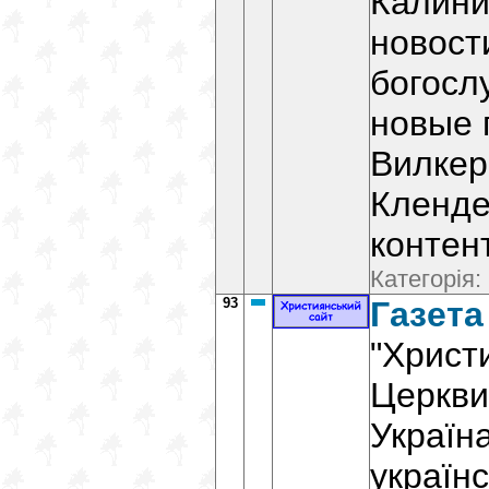
Калини
новост
богосл
новые 
Вилкер
Кленде
контент
Категорія:
93
Газета
"Христ
Церкви
Україна
українс