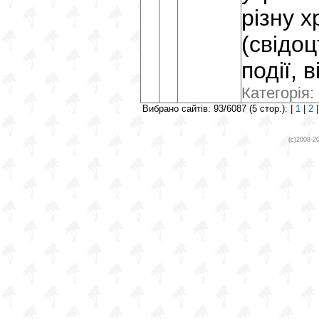
різну 
(свідоц
події, в
Категорія:
Вибрано сайтів: 93/6087 (5 стор.): |
1
|
2
(c)2008-2