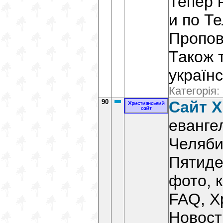
Тепер 
и по Т
Пропов
Також 
україн
Категорія:
90
Сайт 
еванге
Челяби
Пятиде
фото, 
FAQ, Х
Новост