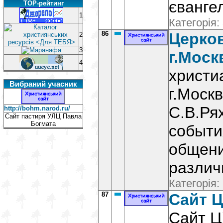
євангел
TOP-рейтинг
1
Категорія:
86
Церко
2
3
г.Моск
4
христи
Вибраний учасник
г.Моск
С.В.Ря
http://bohm.narod.ru/
Сайт пастиря УЛЦ Павла
Богмата
событи
общени
различ
Категорія:
87
Сайт 
Сайт Ц