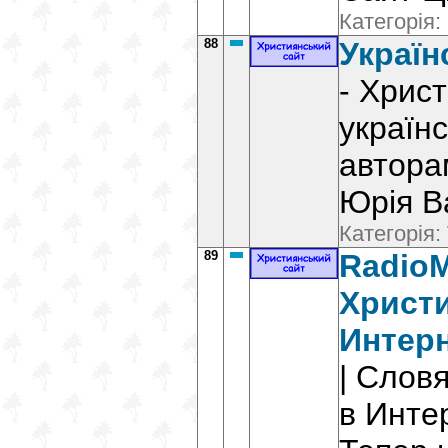
Категорія:
88
Україн
- Христ
українс
автора
Юрія В
Категорія:
89
RadioM
Христи
Интерн
| Слов
в Инте