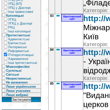
„Філаде
УПЦ (КП)
УПЦ у Діаспорі
Категорія:
Інші православні
Католицькі
83
http:/
УГКЦ
УГКЦ у Діаспорі
Міжнар
РКЦ
Інші католицькі
Київ
Протестантські
Адвентистські
Баптистські
Категорія:
Лютеранські
84
http:/
Реформатські
П’ятидесятницькі
Харизматичні
- Украї
Інші протестантські
Міжконфесійні
відрод
Суспільні
Світські
Категорія:
Нехристиянські
Не визначено
85
http://
Лише українською
Лише учасники
"Видан
Лише вибрані
церков