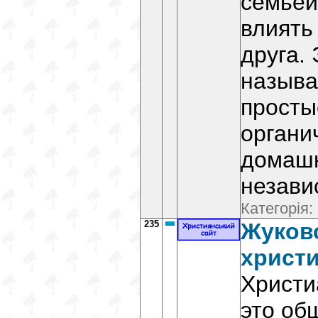
семьёй
влиять
друга. 
называ
просты
органи
домашн
незави
Категорія:
235
Жуков
христи
Христи
это об