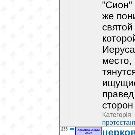
"Сион"
же пон
святой 
которо
Иеруса
место,
тянутс
ищущие
правед
сторон
Категорія:
протестант
233
церков