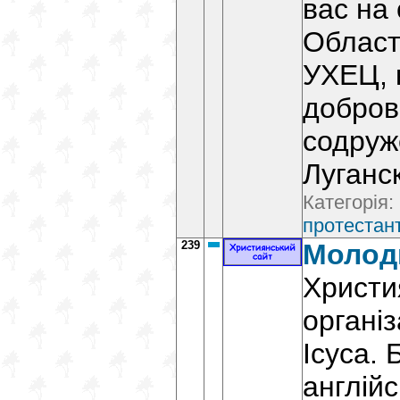
вас на
Област
УХЕЦ, 
добро
содруж
Луганс
Категорія:
протестант
239
Молод
Христи
органі
Ісуса. 
англійс