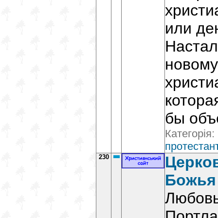
христи
или де
Настал
новому
христи
котора
бы объ
Категорія:
протестант
230
Церко
Божья
Любовь
Портла