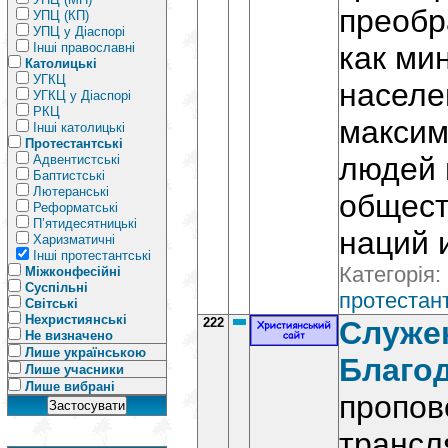
преобр
УПЦ (КП)
УПЦ у Діаспорі
Інші православні
как ми
Католицькі
УГКЦ
населе
УГКЦ у Діаспорі
РКЦ
максим
Інші католицькі
Протестантські
людей 
Адвентистські
Баптистські
Лютеранські
общест
Реформатські
П’ятидесятницькі
наций 
Харизматичні
Інші протестантські
Категорія:
Міжконфесійні
Суспільні
протестант
Світські
Нехристиянські
222
Служе
Не визначено
Лише українською
Благо
Лише учасники
Лише вибрані
пропов
трансл