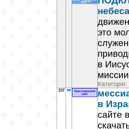
ПОДК
небес
движен
это мо
служен
привод
в Иису
миссии
Категорія:
237
месси
в Изр
сайте 
скачат