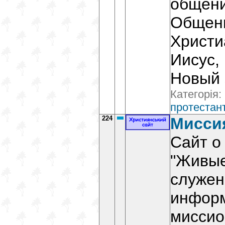
общени
Общени
Христи
Иисус,
Новый 
Категорія:
протестант
224
Мисси
Сайт о
"Живые
служен
информ
миссио