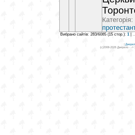
Торонт
Категорія:
протестант
Вибрано сайтів: 283/6085 (15 стор.):
1
| .
|
Джерел
(c)2008-2026 Джерело - ->