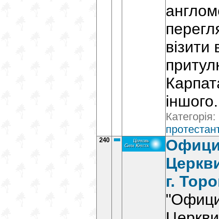
англом
перегля
візити 
притулк
Карпата
іншого.
Категорія:
протестант
240
Офици
Церкви
г. Тор
"Офици
Церкви 