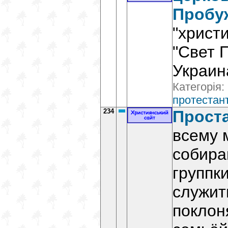
Пробу
"христ
"Свет 
Украин
Категорія:
протестант
234
Прост
всему 
собира
группки
служит
поклон