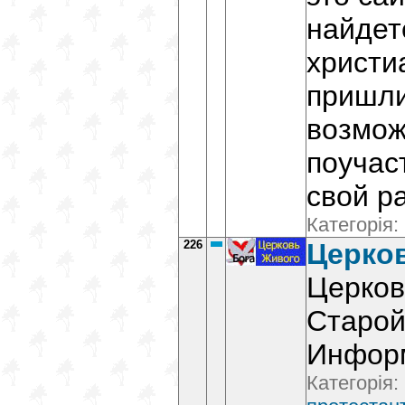
найдет
христиа
пришли
возмож
поучас
свой р
Категорія:
226
Церко
Церков
Старой
Информ
Категорія: