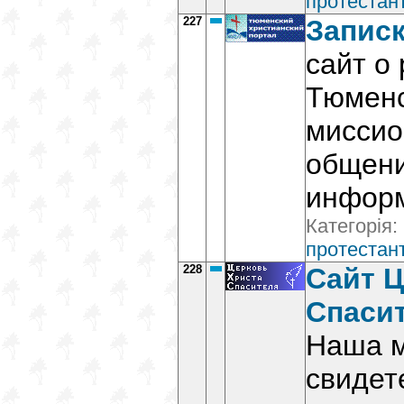
протестант
227
Запис
сайт о
Тюмен
миссио
общени
инфор
Категорія:
протестант
228
Сайт Ц
Спасит
Наша м
свидет