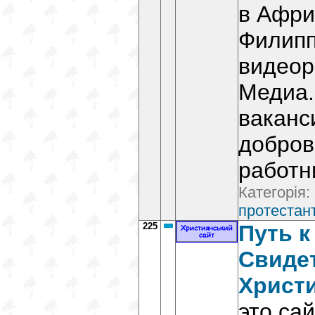
в Афри
Филипп
видеор
Медиа.
ваканс
добров
работни
Категорія:
протестант
225
Путь к
Свиде
Христ
это са