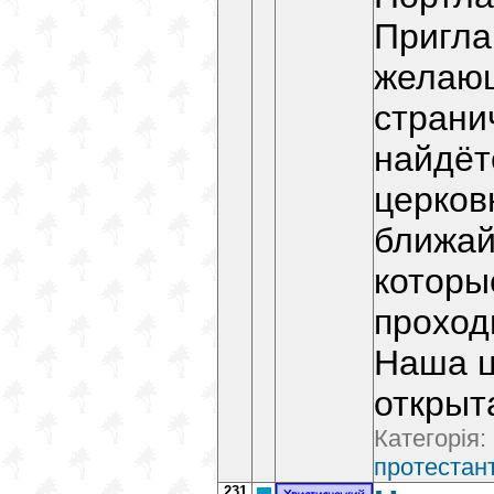
Пригла
желаю
странич
найдёт
церков
ближай
которы
проход
Наша ц
открыт
Категорія:
протестант
231