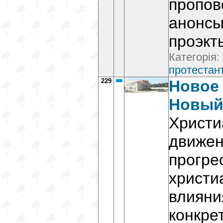
пропов
анонсы
проэкт
Категорія:
протестант
229
Новое 
Новый
Христи
движен
прогре
христи
влияни
конкре