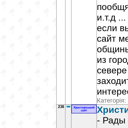
пообщя
и.т.д .
если в
сайт м
общин
из горо
севере
заходи
интере
Категорія:
238
Христ
- Рады