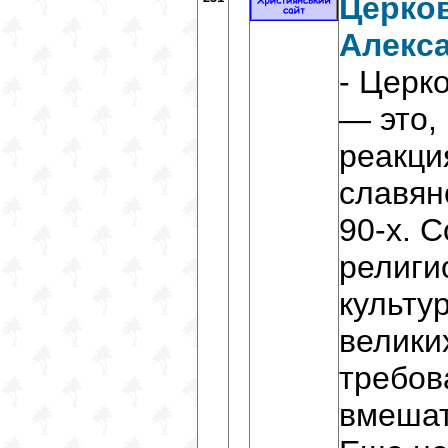
Церко
Алекс
- Церк
— это,
реакци
славян
90-х. 
религи
культу
велики
требов
вмешат