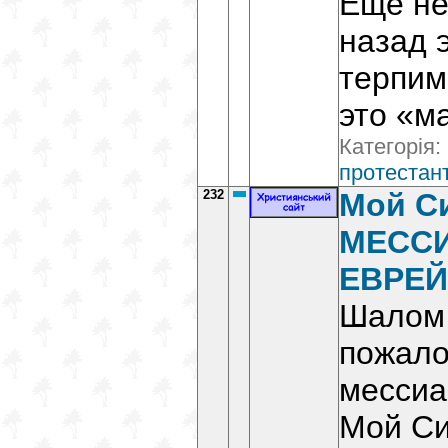
Еще не
назад 
терпим
это «м
Категорія:
протестант
232
Мой Си
МЕСС
ЕВРЕЙ
Шалом 
пожало
мессиа
Мой Си