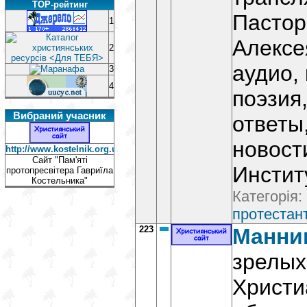
TOP-рейтинг
Пастор
1
Алексе
2
аудио, 
3
4
поэзия
Вибраний учасник
ответы
новост
http://www.kostelnik.org.ua
Сайт "Пам'яті
Инстит
протопресвітера Гавриїла
Костельника"
Категорія:
протестант
223
Манни
зрелых
Христи