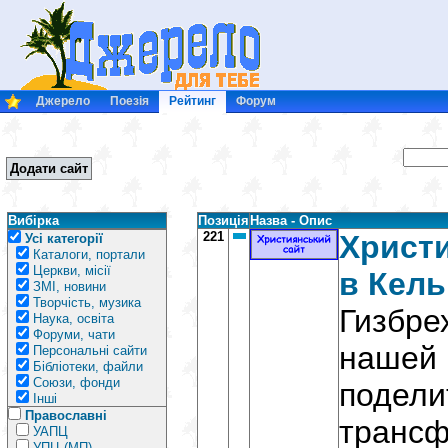
Джерело
Поезія
Рейтинг
Форум
Додати сайт
Вибірка
Позиція
Назва - Опис
221
Христ
Усі категорії
Каталоги, портали
Церкви, місії
в Кель
ЗМІ, новини
Творчість, музика
Гизбре
Наука, освіта
Форуми, чати
нашей 
Персональні сайти
Бібліотеки, файли
Союзи, фонди
подели
Інші
Православні
трансф
УАПЦ
УПЦ (МП)