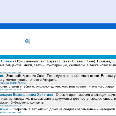
й Славы
- Официальный сайт Церкви Божьей Славы (г.Киев). Проповеди
ие ребцентра, книги, статьи, конференции, семинары, а также новости 
Інші протестантські
nt
- Этот сайт брата из Санкт Петербурга который пишет стихи. Его книг
нигу можно купить только в Америке.
ика
&
Інші протестантські
рник статей учебного, энциклопедического или нравоучительного харак
Інші протестантські
инария Евангельских Христиан
- О семинарии, миссия и аккредитация
ники, исповедание, информация и документы для поступающих, описани
урсия, библиотека, контакты
Інші протестантські
изни"
- "Церковь "Свет жизни" доносит людям современными методами
Інші протестантські