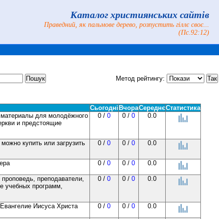
Каталог християнських сайтів
Праведний, як пальмове дерево, розпустить гіллє своє...
(Пс.92:12)
Метод рейтингу:
Сьогодні
Вчора
Середнє
Статистика
, материалы для молодёжного
0 /
0
0 /
0
0.0
церкви и предстоящие
у можно купить или загрузить
0 /
0
0 /
0
0.0
тера
0 /
0
0 /
0
0.0
, проповедь, преподаватели,
0 /
0
0 /
0
0.0
е учебных программ,
 Евангелие Иисуса Христа
0 /
0
0 /
0
0.0