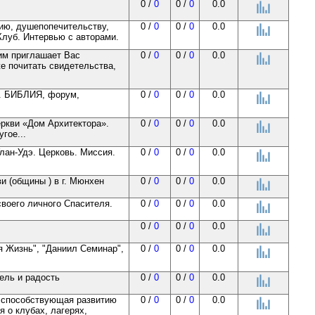
0 /
0
0 /
0
0.0
вию, душепопечительству,
0 /
0
0 /
0
0.0
луб. Интервью с авторами.
рим приглашает Вас
0 /
0
0 /
0
0.0
е почитать свидетельства,
е. БИБЛИЯ, форум,
0 /
0
0 /
0
0.0
еркви «Дом Архитектора».
0 /
0
0 /
0
0.0
гое...
лан-Удэ. Церковь. Миссия.
0 /
0
0 /
0
0.0
и (общины ) в г. Мюнхен
0 /
0
0 /
0
0.0
воего личного Спасителя.
0 /
0
0 /
0
0.0
0 /
0
0 /
0
0.0
я Жизнь", "Даниил Семинар",
0 /
0
0 /
0
0.0
ель и радость
0 /
0
0 /
0
0.0
 способствующая развитию
0 /
0
0 /
0
0.0
 о клубах, лагерях,