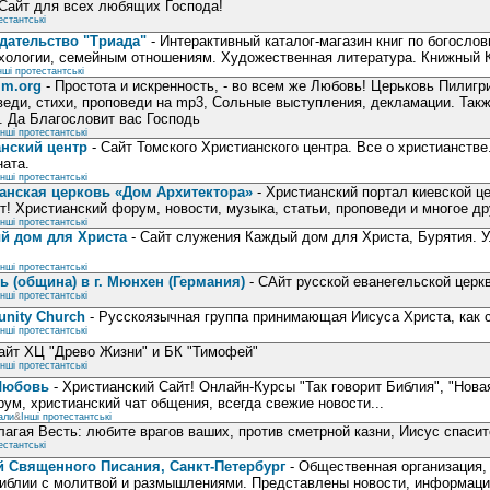
Сайт для всех любящих Господа!
естантські
дательство "Триада"
- Интерактивный каталог-магазин книг по богосло
хологии, семейным отношениям. Художественная литература. Книжный К
нші протестантські
im.org
- Простота и искренность, - во всем же Любовь! Церьковь Пилиг
еди, стихи, проповеди на mp3, Сольные выступления, декламации. Такж
. Да Благословит вас Господь
Інші протестантські
анский центр
- Сайт Томского Христианского центра. Все о христианств
ата.
Інші протестантські
анская церковь «Дом Архитектора»
- Христианский портал киевской ц
т! Христианский форум, новости, музыка, статьи, проповеди и многое дру
Інші протестантські
й дом для Христа
- Сайт служения Каждый дом для Христа, Бурятия. У
Інші протестантські
ь (община) в г. Мюнхен (Германия)
- САйт русской еванегельской церкв
Інші протестантські
nity Church
- Русскоязычная группа принимающая Иисуса Христа, как с
Інші протестантські
айт ХЦ "Древо Жизни" и БК "Тимофей"
Інші протестантські
 Любовь
- Христианский Сайт! Онлайн-Курсы "Так говорит Библия", "Нова
рум, христианский чат общения, всегда свежие новости...
али
&
Інші протестантські
лагая Весть: любите врагов ваших, против сметрной казни, Иисус спасит
естантські
 Священного Писания, Санкт-Петербург
- Общественная организация,
иблии с молитвой и размышлениями. Представлены новости, информация