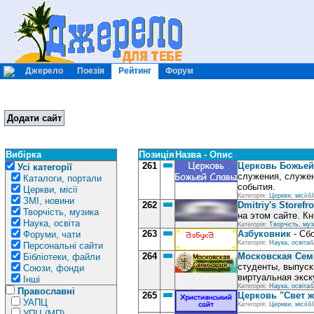
Джерело
Поезія
Рейтинг
Форум
Додати сайт
Вибірка
Позиція
Назва - Опис
261
Церковь Божье
Усі категорії
служения, служен
Каталоги, портали
события.
Церкви, місії
Категорія:
Церкви, місії
&
ЗМІ, новини
262
Dmitriy's Storefro
Творчість, музика
на этом сайте. К
Наука, освіта
Категорія:
Творчість, муз
263
Азбуковник
- Cбо
Форуми, чати
Категорія:
Наука, освіта
&
Персональні сайти
264
Московская Сем
Бібліотеки, файли
студенты, выпуск
Союзи, фонди
виртуальная экск
Інші
Категорія:
Наука, освіта
&
Православні
265
Церковь "Свет ж
УАПЦ
Категорія:
Церкви, місії
&
УПЦ (МП)