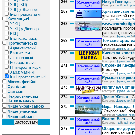
266
Иисус-Господь
- 
УПЦ (КП)
Категорія:
Інші
&
Інші прот
УПЦ у Діаспорі
267
Христианское из
Інші православні
христианской пси
Католицькі
Категорія:
ЗМІ, новини
&
І
268
www.churchpilgr
УГКЦ
послушать пропов
УГКЦ у Діаспорі
рассказы, письма
РКЦ
Категорія:
Церкви, місії
&
Інші католицькі
269
Томский христи
Протестантські
молитвенная комн
Адвентистські
Категорія:
Церкви, місії
&
Баптистські
270
Киевская христи
Там, где тебя жду
Лютеранські
Категорія:
Церкви, місії
&
Реформатські
271
Служение Кажды
П’ятидесятницькі
Колледж.
Харизматичні
Категорія:
Церкви, місії
&
Інші протестантські
272
Русская цекрков
Міжконфесійні
Категорія:
Церкви, місії
&
Суспільні
273
Northview Commu
Світські
Категорія:
Церкви, місії
&
Нехристиянські
274
Древо Жизни
- С
Не визначено
Категорія:
Церкви, місії
&
Лише українською
275
Вера- Надежда-
"Откровение", Фо
Лише учасники
Категорія:
Каталоги, порт
Лише вибрані
276
Благая Весть
- Б
Категорія:
Інші
&
Інші прот
277
Общество друзей
навыков чтения Б