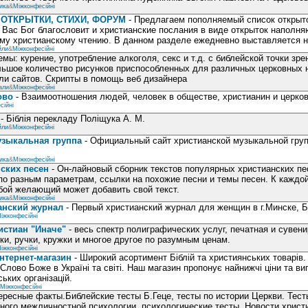
ика
&
Міжконфесійні
ОТКРЫТКИ, СТИХИ, ФОРУМ
- Предлагаем пополняемый список открыто
 Вас Бог благословит и христианские послания в виде открыток наполн
ому христианскому чтению. В данном разделе ежедневно выставляется
йли
&
Міжконфесійні
мы: курение, употребление алкоголя, секс и т.д. с библейской точки зр
ьшое количество рисунков приспособленных для различных церковных н
и сайтов. Скрипты в помощь веб дизайнера
али
&
Міжконфесійні
ово
- Взаимоотношения людей, человек в обществе, христианин и церков
сійні
- Біблія перекладу Поліщука А. М.
йли
&
Міжконфесійні
узыкальная группа
- Официальный сайт христианской музыкальной групп
ика
&
Міжконфесійні
ских песен
- Он-лайновый сборник текстов популярных христианских пес
о разным параметрам, ссылки на похожие песни и темы песен. К каждо
бой желающий может добавить свой текст.
ика
&
Міжконфесійні
анский журнал
- Первый христианский журнал для женщин в г.Минске, 
іжконфесійні
истиан "Иначе"
- весь спектр полиграфических услуг, печатная и сувени
ки, ручки, кружки и многое другое по разумным ценам.
іжконфесійні
нтернет-магазин
- Широкий асортимент Біблій та християнських товарів.
ово Боже в Україні та світі. Наш магазин пропонує найнижчі ціни та виг
ських організацій.
Міжконфесійні
ересные факты.Библейские тесты Б.Геце, тесты по истории Церкви. Тес
ого межличностной психологии, психологические тесты. Новости христ