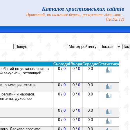
Каталог християнських сайтів
Праведний, як пальмове дерево, розпустить гіллє своє...
(Пс.92:12)
Метод рейтингу:
Сьогодні
Вчора
Середнє
Статистика
событий по установлению в
0 /
0
0 /
0
0.0
ой закулисы, готовящей
и, анимации, статьи
0 /
0
0 /
0
0.0
 религий и народов.
0 /
0
0 /
0
0.0
онтакты, духовное
0 /
0
0 /
0
0.0
.
0 /
0
0 /
0
0.0
кого. Ласкаво просимо!
0 /
0
0 /
0
0.0