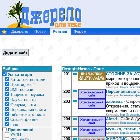
Джерело
Поезія
Рейтинг
Форум
Додати сайт
Вибірка
Позиція
Назва - Опис
201
СТОЯНИЕ ЗА ИС
Усі категорії
мире электронног
Каталоги, портали
приход и воцарен
Церкви, місії
Категорія:
Наука, освіта
&
ЗМІ, новини
202
Персональный с
Творчість, музика
Категорія:
Бібліотеки, фа
Наука, освіта
203
харизма
- Открой
Форуми, чати
Откровения, стат
Персональні сайти
окормление и поз
Бібліотеки, файли
Категорія:
Інші
&
Міжконфе
204
Alesd
- Сайт А.Ду
Союзи, фонди
Категорія:
Персональні с
Інші
205
музыка, статьи, 
Православні
Категорія:
Інші
&
Міжконфе
УАПЦ
206
ЖИВОПИС
- Знай
УПЦ (МП)