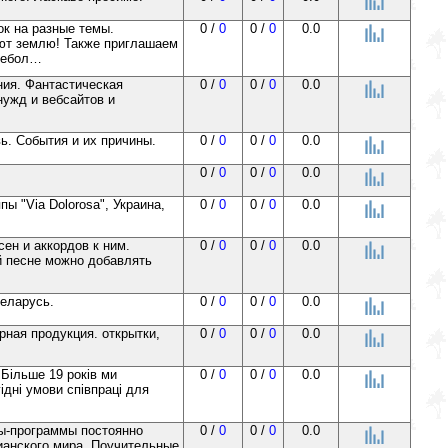
к на разные темы.
0 /
0
0 /
0
0.0
яют землю! Также приглашаем
 небол…
ения. Фантастическая
0 /
0
0 /
0
0.0
ужд и вебсайтов и
ь. События и их причины.
0 /
0
0 /
0
0.0
0 /
0
0 /
0
0.0
ы "Via Dolorosa", Украина,
0 /
0
0 /
0
0.0
ен и аккордов к ним.
0 /
0
0 /
0
0.0
й песне можно добавлять
Беларусь.
0 /
0
0 /
0
0.0
рная продукция. открытки,
0 /
0
0 /
0
0.0
 Більше 19 років ми
0 /
0
0 /
0
0.0
ідні умови співпраці для
ты-программы постоянно
0 /
0
0 /
0
0.0
ианского мира. Поучительные