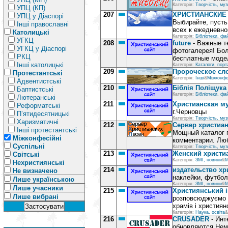
Категорія:
Творчість, муз
УПЦ (КП)
207
ХРИСТИАНСКИЕ 
УПЦ у Діаспорі
Выбирайте, пусть
Інші православні
всех к ежедневн
Католицькі
Категорія:
Бібліотеки, фа
УГКЦ
208
future
- Важные те
УГКЦ у Діаспорі
фотогалерея! Бол
РКЦ
бесплатные модел
Інші католицькі
Категорія:
Каталоги, порт
209
Пророческое сл
Протестантські
Категорія:
Інші
&
Міжконфе
Адвентистські
210
Біблія Поліщука
Баптистські
Категорія:
Бібліотеки, фа
Лютеранські
211
Христианская м
Реформатські
г.Черновцы
П’ятидесятницькі
Категорія:
Творчість, муз
Харизматичні
212
Сервер христиан
Інші протестантські
Мощный каталог п
Міжконфесійні
комментарии. Лю
Суспільні
Категорія:
Творчість, муз
213
Женский христи
Світські
Категорія:
ЗМІ, новини
&
М
Нехристиянські
214
издательство хр
Не визначено
наклейки, футбол
Лише українською
Категорія:
ЗМІ, новини
&
М
Лише учасники
215
Християнський і
Лише вибрані
розповсюджуємо Сл
храмів і християн
Категорія:
Наука, освіта
&
216
CRUSADER
- Инт
обновляются.Немн