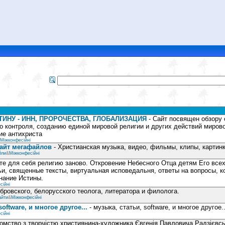
ТИНУ - ИНН, ПРОРОЧЕСТВА, ГЛОБАЛИЗАЦИЯ
- Сайт посвящен обзору 
о контроля, созданию единой мировой религии и других действий миров
ие антихриста
Міжконфесійні
айт мегафайлов
- Христианская музыка, видео, фильмы, клипы, картинк
йли
&
Міжконфесійні
те для себя религию заново. Откровение Небесного Отца детям Его всех
ьи, священные тексты, виртуальная исповедальня, ответы на вопросы, к
нание Истины.
сійні
бровского, белорусского теолога, литератора и филолога.
айти
&
Міжконфесійні
software, и многое другое...
- музыка, статьи, software, и многое другое..
сійні
омство з творчістю християнина-художника Євгенія Павловича Радзієвсь