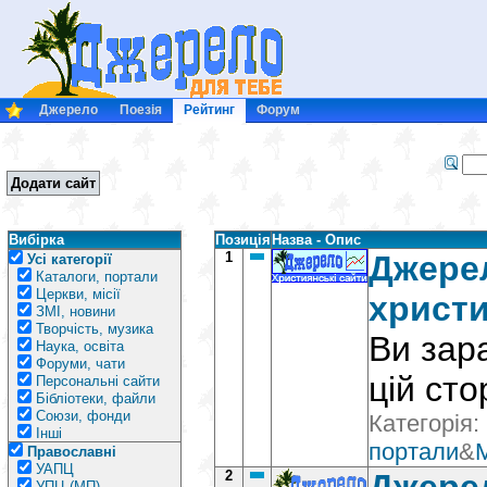
Джерело
Поезія
Рейтинг
Форум
Додати сайт
Вибірка
Позиція
Назва - Опис
1
Джерел
Усі категорії
Каталоги, портали
Церкви, місії
христи
ЗМІ, новини
Творчість, музика
Ви зар
Наука, освіта
Форуми, чати
цій сто
Персональні сайти
Бібліотеки, файли
Союзи, фонди
Категорія:
Інші
портали
&
Православні
УАПЦ
2
УПЦ (МП)