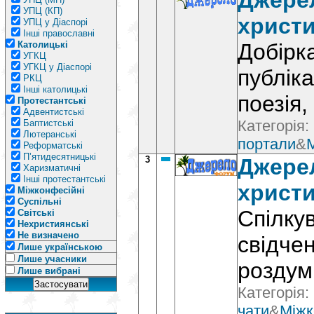
Джерел
УПЦ (КП)
христи
УПЦ у Діаспорі
Інші православні
Католицькі
Добірк
УГКЦ
УГКЦ у Діаспорі
публіка
РКЦ
Інші католицькі
поезія,
Протестантські
Адвентистські
Категорія:
Баптистські
Лютеранські
портали
&
Реформатські
П’ятидесятницькі
3
Джерел
Харизматичні
Інші протестантські
христ
Міжконфесійні
Суспільні
Спілку
Світські
Нехристиянські
Не визначено
свідчен
Лише українською
Лише учасники
роздум
Лише вибрані
Категорія:
чати
&
Міжк