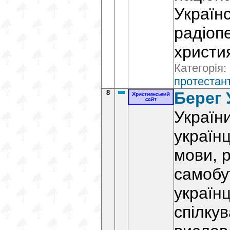
Українс
радіопе
христи
Категорія:
протестант
8
Берег 
Україн
українц
мови, р
самобу
україн
спілкув