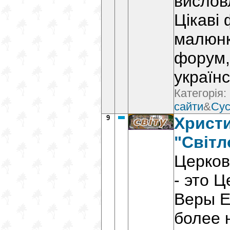
вислов
Цікаві 
малюнки
форум, 
українсь
Категорія:
сайти
&
Сус
9
Христ
"Світл
Церковь
- это 
Веры Е
более 