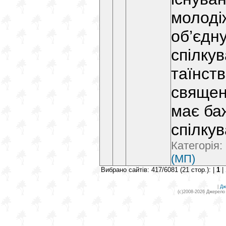
молодіж
об’єдн
спілкув
таїнств
священ
має ба
спілкув
Категорія:
(МП)
Вибрано сайтів: 417/6081 (21 стор.): |
1
|
|
Дж
(c)2008-2026 Джерело