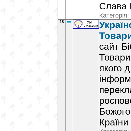
Слава 
Категорія:
18
Україн
Товар
сайт Бі
Товари
якого 
інформ
перекл
роспов
Божого
Країни