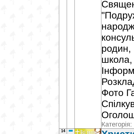
Священ
"Подруж
народж
консул
родин,
школа, 
Інформ
Розкла
Фото Г
Cпілку
Оголош
Категорія:
14