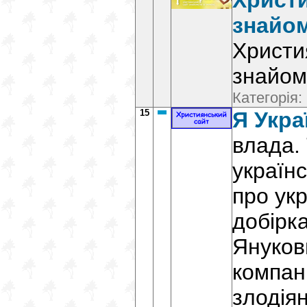
Христ
знайо
Христи
знайом
Категорія:
15
Я Укра
влада.
україн
про укр
добірка
Янукови
компані
злодіян