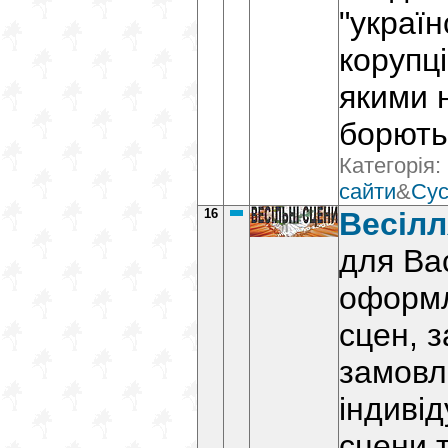
"україн
корупці
якими 
борють
Категорія:
сайти
&
Сус
16
Весілл
для Ва
оформл
сцен, 
замовл
індиві
сцени т