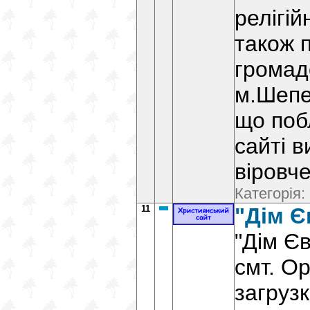
релігій
також 
громад
м.Шепет
що поб
сайті 
віровч
Категорія:
11
"Дім Є
"Дім Є
смт. Ор
загрузк