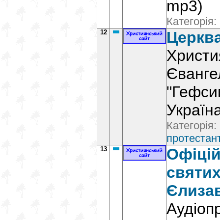
mp3)
Категорія:
12
Церкв
Христи
Єванге
"Гефсим
Україн
Категорія:
протестант
13
Офіцій
святих
Єлизав
Аудіопр