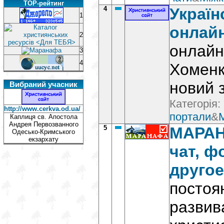
TOP-рейтинг
4
Україн
1
онлай
2
онлайн
3
4
Хоменк
новий 
Вибраний учасник
Категорія:
http://www.cerkva.od.ua/
портали
&
Каплиця св. Апостола
Андрея Первозванного
5
MАРАН
Одесько-Кримського
екзархату
чат, ф
другое
постоя
развив