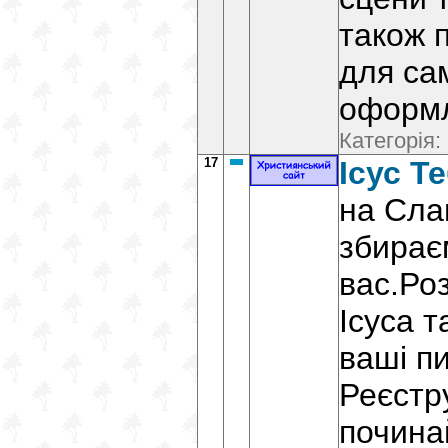
також 
для са
оформ
Категорія:
17
Ісус Т
на Сла
збирає
вас.Ро
Ісуса т
ваші п
Реєстр
почина