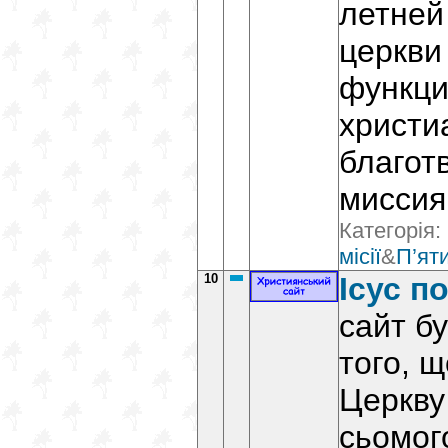
летней
церкви
функци
христи
благот
миссия
Категорія:
місії
&
П’ят
10
Ісус п
сайт б
того, щ
Церкву
сьомого