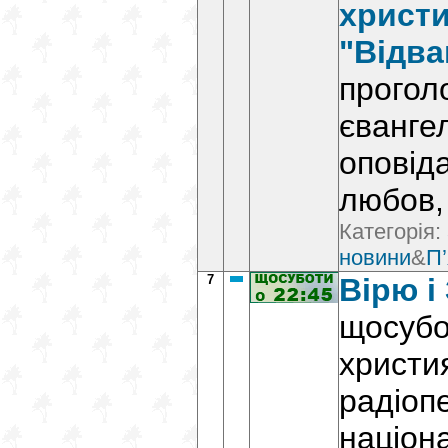
христи
"Відва
прогол
єванге
оповід
любов,
Категорія:
новини
&
П’
7
Вірю і
щосубо
христи
радіопе
націон