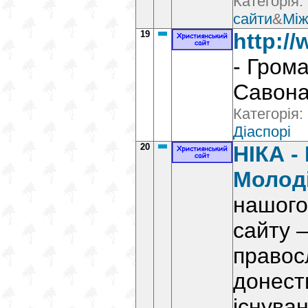
Категорія:
сайти
&
Між
19
http:/
- Гром
Савона
Категорія:
Діаспорі
20
НІКА -
Молод
нашого
сайту 
правос
донест
існува