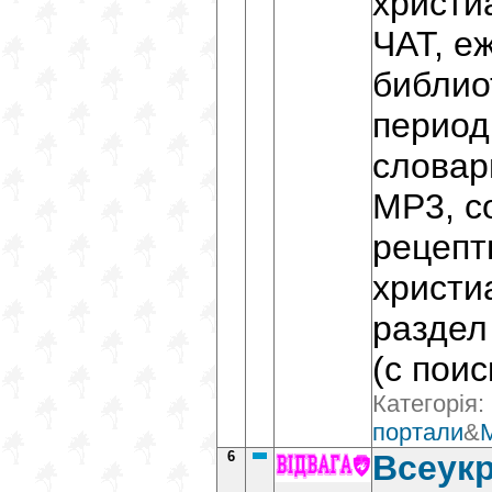
христи
ЧАТ, е
библиот
период
словар
MP3, со
рецепт
христи
раздел
(с пои
Категорія:
портали
&
6
Всеукр