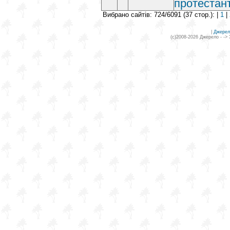
протестант
Вибрано сайтів: 724/6091 (37 стор.): |
1
|
|
Джерел
(c)2008-2026 Джерело - ->