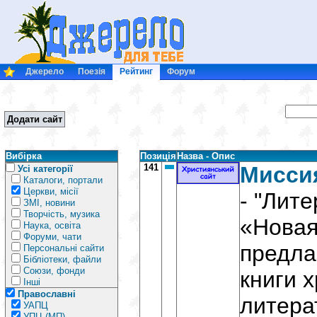
Джерело
Поезія
Рейтинг
Форум
Додати сайт
Вибірка
Позиція
Назва - Опис
141
Мисси
Усі категорії
Каталоги, портали
Церкви, місії
- "Лит
ЗМІ, новини
Творчість, музика
«Новая
Наука, освіта
Форуми, чати
предл
Персональні сайти
Бібліотеки, файли
Союзи, фонди
книги 
Інші
Православні
литера
УАПЦ
УПЦ (МП)