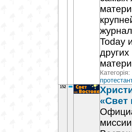
матери
крупне
журнала
Today 
других
матери
Категорія:
протестант
152
Христ
«Свет 
Офици
миссии