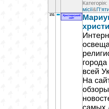
Категорія:
місії
&
П’ят
151
Мариу
христ
Интерн
освещ
религи
города
всей У
На сай
обзоры
новост
самых 