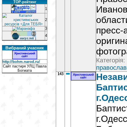
TOP-рейтинг
Иванов
1
област
2
пресс-
3
4
оригин
Вибраний учасник
фотог
Категорія:
http://bohm.narod.ru/
Сайт пастиря УЛЦ Павла
православ
Богмата
143
Незав
Бапти
г.Одес
Баптис
г.Одесс