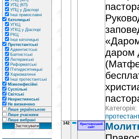
пастор
УПЦ (КП)
УПЦ у Діаспорі
Інші православні
Руково
Католицькі
УГКЦ
запове
УГКЦ у Діаспорі
РКЦ
«Даром
Інші католицькі
Протестантські
даром 
Адвентистські
Баптистські
Лютеранські
(Матфе
Реформатські
П’ятидесятницькі
беспла
Харизматичні
Інші протестантські
христи
Міжконфесійні
Суспільні
Світські
пастор
Нехристиянські
Не визначено
Категорія:
Лише українською
Лише учасники
протестант
Лише вибрані
142
Молит
Правос