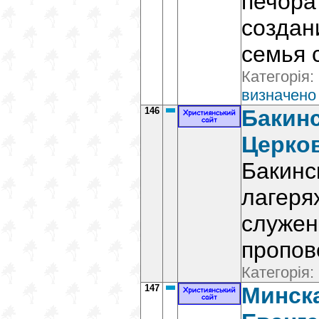
печора
создан
семья 
Категорія:
визначено
146
Бакинс
Церко
Бакинс
лагеря
служен
пропов
Категорія:
147
Минск