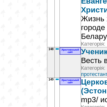
Еванг
Христ
Жизнь 
городе
Белару
Категорія:
148
Ученик
Весть 
Категорія:
протестант
149
Церко
(Эстон
mp3/ и