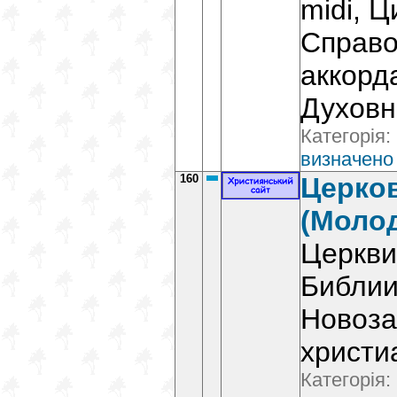
midi, Ц
Справо
аккорд
Духовн
Категорія:
визначено
160
Церко
(Моло
Церкви
Библии
Новоза
христи
Категорія: