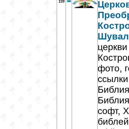
159
Церко
Преобр
Костро
Шувал
церкви
Костро
фото, 
ссылки
Библия,
Библия
софт, Х
библей