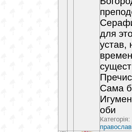
Богоро
препод
Сераф
для эт
устав, 
времен
сущест
Пречис
Сама б
Игумен
оби
Категорія:
православ