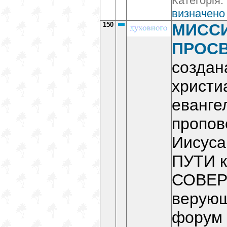
Категорія:
визначено
150
МИСС
ПРОС
создан
христи
еванге
пропов
Иисуса
ПУТИ 
СОВЕР
верующ
форум