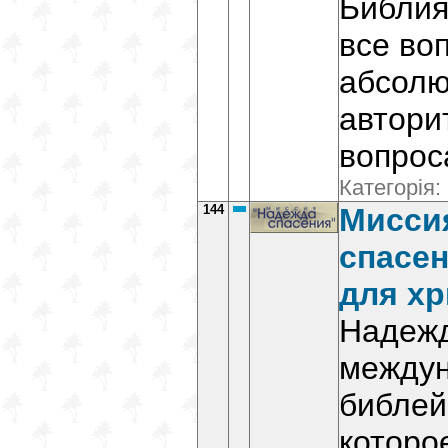
Библия
все во
абсол
автори
вопрос
Категорія:
144
Мисси
спасен
для хр
Надежд
между
библей
которо