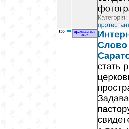
фотогр
Категорія:
протестант
155
Интер
Слово 
Сарат
стать 
церков
простр
Задава
пастор
свидет