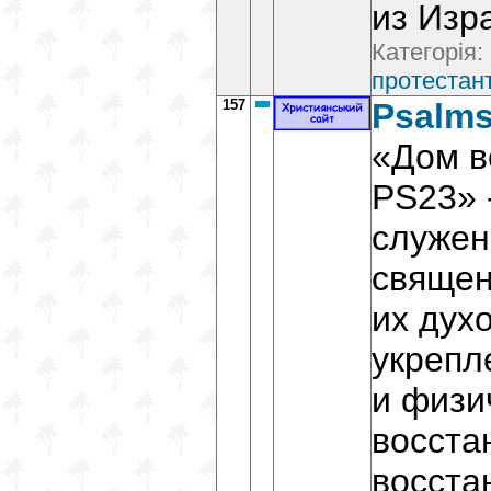
из Изр
Категорія:
протестант
157
Psalms
«Дом в
РS23» 
служен
священ
их дух
укрепл
и физи
восста
восста