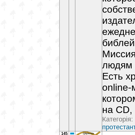
собств
издате
ежедне
библей
Миссия
людям 
Есть х
online-
которо
на CD,
Категорія:
протестант
145