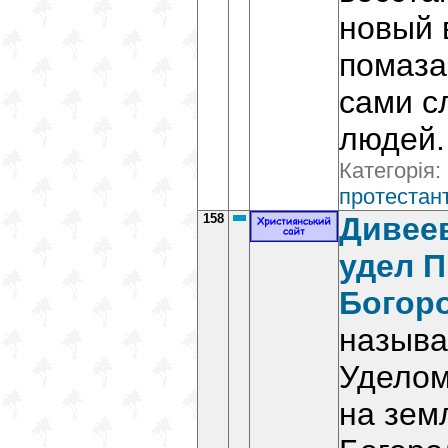
новый 
помаза
сами с
людей.
Категорія:
протестант
158
Дивеев
удел 
Богор
называ
Уделом
на зем