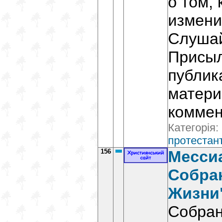
о том, 
измени
Слушай
Присыл
публик
матери
коммен
Категорія:
протестант
156
Месси
Собра
Жизни
Собран