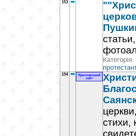
153
""Хрис
церков
Пушки
статьи
фотоа
Категорія:
протестант
154
Христ
Благос
Саянс
церкви
стихи,
свидет