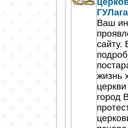
церков
ГУЛага
Ваш ин
проявл
сайту.
подроб
постар
жизнь 
церкви
город 
протес
церков