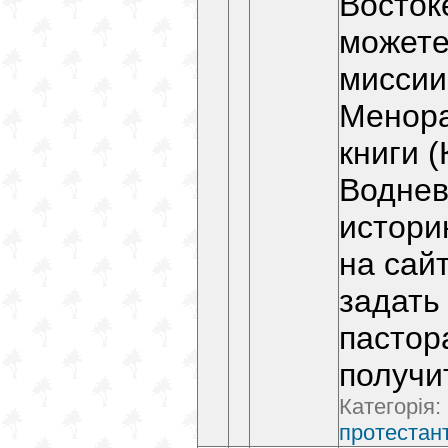
Восток
можете
миссии
Менора
книги (
Водневс
истори
на сай
задать
пастор
получи
Категорія:
протестант