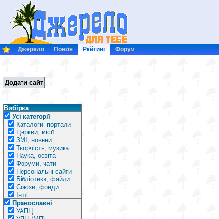
Джерело
Поезія
Рейтинг
Форум
Додати сайт
Вибірка
Усі категорії
Каталоги, портали
Церкви, місії
ЗМІ, новини
Творчість, музика
Наука, освіта
Форуми, чати
Персональні сайти
Бібліотеки, файли
Союзи, фонди
Інші
Православні
УАПЦ
УПЦ (МП)