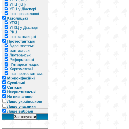
УПЦ (КП)
УПЦ у Діаспорі
Інші православні
Католицькі
УГКЦ
УГКЦ у Діаспорі
РКЦ
Інші католицькі
Протестантські
Адвентистські
Баптистські
Лютеранські
Реформатські
П’ятидесятницькі
Харизматичні
Інші протестантські
Міжконфесійні
Суспільні
Світські
Нехристиянські
Не визначено
Лише українською
Лише учасники
Лише вибрані