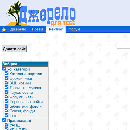
Джерело
Поезія
Рейтинг
Форум
Додати сайт
Вибірка
Усі категорії
Каталоги, портали
Церкви, місії
ЗМІ, новини
Творчість, музика
Наука, освіта
Форуми, чати
Персональні сайти
Бібліотеки, файли
Союзи, фонди
Інші
Православні
УАПЦ
УПЦ (МП)