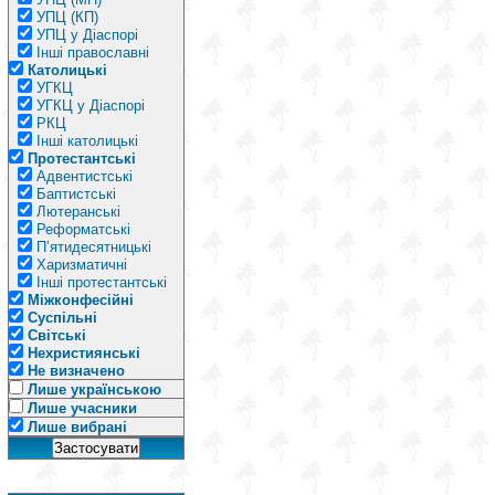
УПЦ (КП)
УПЦ у Діаспорі
Інші православні
Католицькі
УГКЦ
УГКЦ у Діаспорі
РКЦ
Інші католицькі
Протестантські
Адвентистські
Баптистські
Лютеранські
Реформатські
П’ятидесятницькі
Харизматичні
Інші протестантські
Міжконфесійні
Суспільні
Світські
Нехристиянські
Не визначено
Лише українською
Лише учасники
Лише вибрані