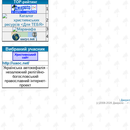
TOP-рейтинг
1
2
3
4
Вибраний учасник
http://uaoc.net/
Українська автокефалія -
незалежний релігійно-
богословський
православний інтернет-
проект
|
Джерел
(c)2008-2026 Джерело - ->