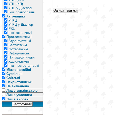
УПЦ (КП)
УПЦ у Діаспорі
Інші православні
Католицькі
УГКЦ
УГКЦ у Діаспорі
РКЦ
Інші католицькі
Протестантські
Адвентистські
Баптистські
Лютеранські
Реформатські
П’ятидесятницькі
Харизматичні
Інші протестантські
Міжконфесійні
Суспільні
Світські
Нехристиянські
Не визначено
Лише українською
Лише учасники
Лише вибрані