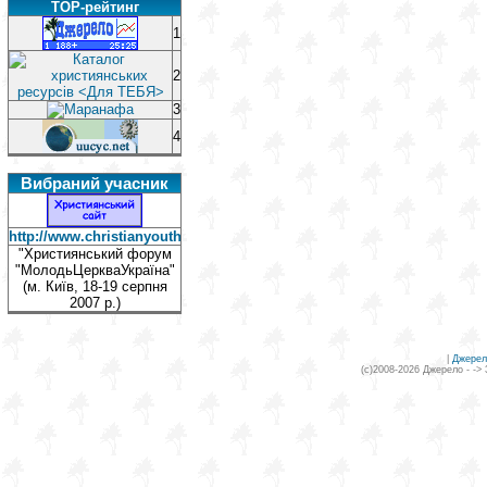
TOP-рейтинг
1
2
3
4
Вибраний учасник
http://www.christianyouthforum.org.ua/
"Християнський форум
"МолодьЦеркваУкраїна"
(м. Київ, 18-19 серпня
2007 р.)
|
Джерел
(c)2008-2026 Джерело - ->