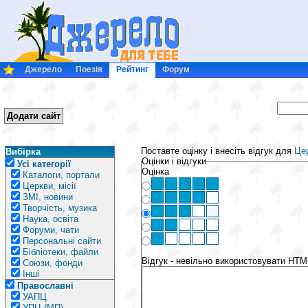
Джерело
Поезія
Рейтинг
Форум
Додати сайт
Поставте оцінку і внесіть відгук для
Це
Вибірка
Оцінки і відгуки
Усі категорії
Оцінка
Каталоги, портали
Церкви, місії
ЗМІ, новини
Творчість, музика
Наука, освіта
Форуми, чати
Персональні сайти
Бібліотеки, файли
Відгук - невільно використовувати HTM
Союзи, фонди
Інші
Православні
УАПЦ
УПЦ (МП)