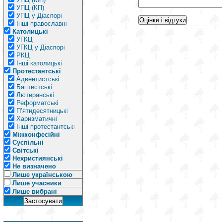
УПЦ (КП)
УПЦ у Діаспорі
Інші православні
Католицькі
УГКЦ
УГКЦ у Діаспорі
РКЦ
Інші католицькі
Протестантські
Адвентистські
Баптистські
Лютеранські
Реформатські
П’ятидесятницькі
Харизматичні
Інші протестантські
Міжконфесійні
Суспільні
Світські
Нехристиянські
Не визначено
Лише українською
Лише учасники
Лише вибрані