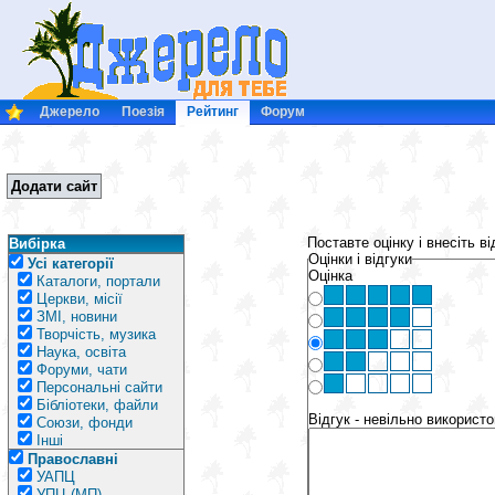
Джерело
Поезія
Рейтинг
Форум
Додати сайт
Поставте оцінку і внесіть в
Вибірка
Оцінки і відгуки
Усі категорії
Оцінка
Каталоги, портали
Церкви, місії
ЗМІ, новини
Творчість, музика
Наука, освіта
Форуми, чати
Персональні сайти
Бібліотеки, файли
Відгук - невільно викорис
Союзи, фонди
Інші
Православні
УАПЦ
УПЦ (МП)