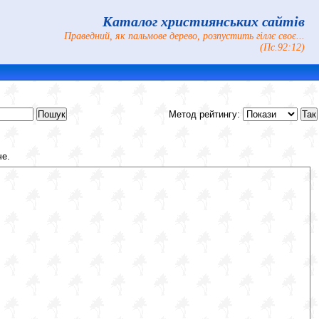
Каталог християнських сайтів
Праведний, як пальмове дерево, розпустить гіллє своє...
(Пс.92:12)
Метод рейтингу:
че.