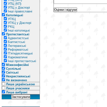
УПЦ (КП)
УПЦ у Діаспорі
Інші православні
Католицькі
УГКЦ
УГКЦ у Діаспорі
РКЦ
Інші католицькі
Протестантські
Адвентистські
Баптистські
Лютеранські
Реформатські
П’ятидесятницькі
Харизматичні
Інші протестантські
Міжконфесійні
Суспільні
Світські
Нехристиянські
Не визначено
Лише українською
Лише учасники
Лише вибрані