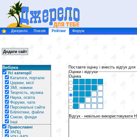
Джерело
Поезія
Рейтинг
Форум
Додати сайт
Поставте оцінку і внесіть відгук для
Вибірка
Оцінки і відгуки
Усі категорії
Оцінка
Каталоги, портали
Церкви, місії
ЗМІ, новини
Творчість, музика
Наука, освіта
Форуми, чати
Персональні сайти
Бібліотеки, файли
Відгук - невільно використовувати 
Союзи, фонди
Інші
Православні
УАПЦ
УПЦ (МП)