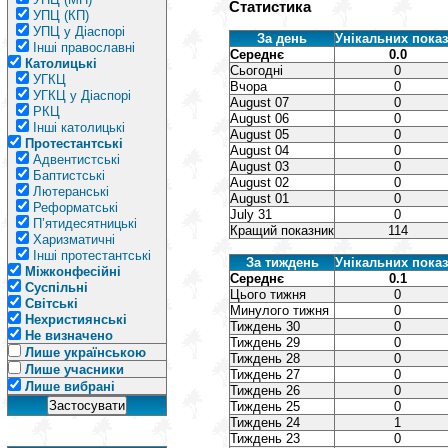
Статистика
УПЦ (КП)
УПЦ у Діаспорі
За день
Унікальних показ
Інші православні
Середнє
0.0
Католицькі
Сьогодні
0
УГКЦ
Вчора
0
УГКЦ у Діаспорі
August 07
0
РКЦ
August 06
0
Інші католицькі
August 05
0
Протестантські
August 04
0
Адвентистські
August 03
0
Баптистські
August 02
0
Лютеранські
August 01
0
Реформатські
July 31
0
П’ятидесятницькі
Кращий показник
114
Харизматичні
Інші протестантські
За тиждень
Унікальних показ
Міжконфесійні
Середнє
0.1
Суспільні
Цього тижня
0
Світські
Минулого тижня
0
Нехристиянські
Тиждень 30
0
Не визначено
Тиждень 29
0
Лише українською
Тиждень 28
0
Лише учасники
Тиждень 27
0
Лише вибрані
Тиждень 26
0
Тиждень 25
0
Тиждень 24
1
Тиждень 23
0