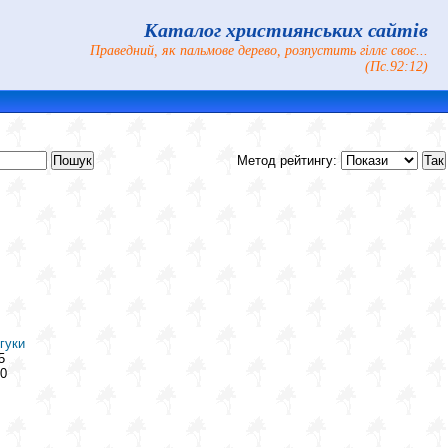
Каталог християнських сайтів
Праведний, як пальмове дерево, розпустить гіллє своє...
(Пс.92:12)
Метод рейтингу:
гуки
5
0