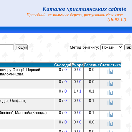
Каталог християнських сайтів
Праведний, як пальмове дерево, розпустить гіллє своє...
(Пс.92:12)
Метод рейтингу:
Сьогодні
Вчора
Середнє
Статистика
диці у Фрації. Перший
0 /
0
0 /
0
0.0
 паломництва.
0 /
0
0 /
0
0.0
0 /
0
1 /
1
0.1
тодія, Оліфант,
0 /
0
0 /
0
0.1
інніпеґ, Манітоба(Канада)
0 /
0
0 /
0
0.1
0 /
0
0 /
0
0.0
0 /
0
0 /
0
0.0