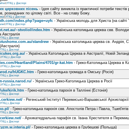
айти
&
УГКЦ у Діаспорі
них церковних пісень
- Ідея сайту виникла із практичної потреби текстів 
в, розкиданих по цілому світі. Все - на славу Божу.
ика
&
УГКЦ у Діаспорі
outh.com/index.php?page=uyfc
- Українська молодь для Христа (на сайті "
али
&
УГКЦ у Діаспорі
ot.net.au/~stvoliol/index.htm
- Українська католицька церква свв. Володи
а Австралія
УГКЦ у Діаспорі
optushome.com.au/standrew
- Українська католицька церква св. Андрія, 
(Австралія)
УГКЦ у Діаспорі
icukes.org.au/
- Українська Католицька Церква в Австралії, Новій Зеланді
&
УГКЦ у Діаспорі
ies.com/Heartland/Plains/4701/gr-kat.htm
- Греко-Католицька Церква в Ка
&
УГКЦ у Діаспорі
.narod.ru/hUGKC.htm
- Греко-католицька громада в Омську (Росія)
УГКЦ у Діаспорі
n-russia.narod.ru/
- Українська Греко-Католицька Церква в Росії
&
УГКЦ у Діаспорі
/uke/kirik.htm
- Греко-католицька парохія в Таллінні (Естонія)
УГКЦ у Діаспорі
.cerkiew.net/
- Регенський Інститут Перемисько-Варшавської Архиєпархі
УГКЦ у Діаспорі
ko.pl/
- Греко-католицька парохія свв. Апостолів Петра і Павла, Тшеб'яті
УГКЦ у Діаспорі
cerkiew.net/
- Архикатедральна парафія св. Івана Хрестителя в Переми
УГКЦ у Діаспорі
cyzm.w.interia.pl/
- Греко-католицька церква в Грубешові (Польща)