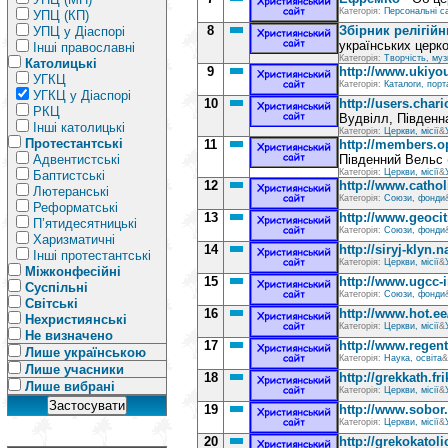
Категорія:
Персональні с
УПЦ (КП)
8
Збірник релігій
УПЦ у Діаспорі
українських церко
Інші православні
Категорія:
Творчість, муз
Католицькі
9
http://www.ukiy
УГКЦ
Категорія:
Каталоги, порт
УГКЦ у Діаспорі
10
http://users.chari
РКЦ
Вудвілл, Південн
Інші католицькі
Категорія:
Церкви, місії
&
Протестантські
11
http://members.
Адвентистські
Південний Вельс 
Категорія:
Церкви, місії
&
Баптистські
12
http://www.cathol
Лютеранські
Категорія:
Союзи, фонди
Реформатські
13
http://www.geocit
П’ятидесятницькі
Категорія:
Союзи, фонди
Харизматичні
14
http://siryj-klyn
Інші протестантські
Категорія:
Церкви, місії
&
Міжконфесійні
15
http://www.ugcc-i
Суспільні
Категорія:
Союзи, фонди
Світські
16
http://www.hot.ee
Нехристиянські
Категорія:
Церкви, місії
&
Не визначено
17
http://www.regent
Лише українською
Категорія:
Наука, освіта
&
Лише учасники
18
http://grekkath.fri
Лише вибрані
Категорія:
Церкви, місії
&
19
http://www.sobor.
Категорія:
Церкви, місії
&
20
http://grekokatoli