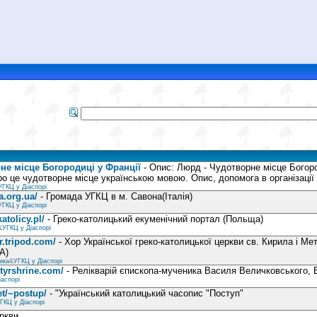
не місце Богородиці у Франції
- Опис: Люрд - Чудотворне місце Богоро
ро це чудотворне місце українською мовою. Опис, допомога в організації
УГКЦ у Діаспорі
a.org.ua/
- Громада УГКЦ в м. Савона(Італія)
УГКЦ у Діаспорі
atolicy.pl/
- Греко-католицький екуменічний портал (Польща)
&
УГКЦ у Діаспорі
ir.tripod.com/
- Хор Української греко-католицької церкви св. Кирила і Ме
А)
ика
&
УГКЦ у Діаспорі
tyrshrine.com/
- Релікварій єпископа-мученика Василя Величковського, В
іаспорі
et/~postup/
- "Український католицький часопис "Поступ"
ГКЦ у Діаспорі
ркви