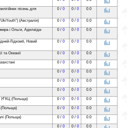
релігійних пісень для
0 /
0
0 /
0
0.0
UkiYouth") (Австралія)
0 /
0
0 /
0
0.0
мира і Ольги, Аделаїда-
0 /
0
0 /
0
0.0
Сідней-Лідкомб, Новий
0 /
0
0 /
0
0.0
ї та Океанії
0 /
0
0 /
0
0.0
захстані
0 /
0
0 /
0
0.0
0 /
0
0 /
0
0.0
0 /
0
0 /
0
0.0
0 /
0
0 /
0
0.0
ї УГКЦ (Польща)
0 /
0
0 /
0
0.0
в (Польща)
0 /
0
0 /
0
0.0
шлі (Польща)
0 /
0
0 /
0
0.0
0 /
0
0 /
0
0.0