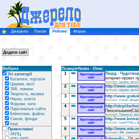
Джерело
Поезія
Рейтинг
Форум
Додати сайт
Вибірка
Позиція
Назва - Опис
1
Люрд - Чудотвор
Усі категорії
інтернет-проект п
Каталоги, портали
Категорія:
Церкви, місії
&
Церкви, місії
2
http://www.savon
ЗМІ, новини
Категорія:
Церкви, місії
&
Творчість, музика
3
http://www.grekok
Наука, освіта
Категорія:
Союзи, фонди
Форуми, чати
4
http://stcyrilscho
Персональні сайти
Пенсильванія(СШ
Бібліотеки, файли
Категорія:
Творчість, муз
Союзи, фонди
5
http://www.bvmar
Категорія:
Інші
&
УГКЦ у Д
Інші
6
http://www.mts.n
Православні
Категорія:
ЗМІ, новини
&
У
УАПЦ
7
ЕфремКо
- Об це
УПЦ (МП)